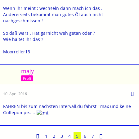
Wenn ihr meint : wechseln dann mach ich das .
Andererseits bekommt man gutes Öl auch nicht
nachgeschmissen !
So daß wars . Hat garnicht weh getan oder ?
Wie haltet ihr das ?
Moorroller13
majy
Profi
10. April 2016
FAHREN bis zum nächsten Intervall,du fährst Tmax und keine
Güllepumpe.....
1
2
3
4
5
6
7