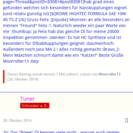
page=Thread&postID=83081#post83081]hab grad eines
gefunden welches sich besonders für Nasskupplungen eignet.
(und relativ günstig ist) [b]ROWE HIGHTEC FORMULA SAE 10W-
40 TS-Z [/b] Gruss Felix ;)[/quote] Moinsen an alle besonders an
meinen "Freund" Felix :!: Natürlich wieder ein paar Worte von
mir :thumbup: Ja Felix hab das gleiche Öl für meine 20000
Inspektion genommen :zwinker: Es hat HC Synthese und ist
besonders für Ölbabkupplungen geignet :daumenhoch:
Außerdem noch Jaso MA 2 ! Alles richtig gemacht :Bravo_2:
Mein Mäxchen schnurrt damit wie ein "Katzerl" Beste Grüße
Moorroller13 :bey:
Dieser Beitrag wurde bereits 1 Mal editiert, zuletzt von
Moorroller13
(
28. Oktober 2014
)
Tuner
Schrauber a. D.
28. Oktober 2014
:hi: Das "Rowe" Öl kennen viele nicht - warum auch immer.