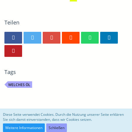
Teilen
Tags
WELCHES ÖL
motoblog
Diese Seite verwendet Cookies. Durch die Nutzung unserer Seite erklären
Sie sich damit einverstanden, dass wir Cookies setzen.
Community-Software:
WoltLab Suite™ 3.0.27
Weitere Informationen
Schließen