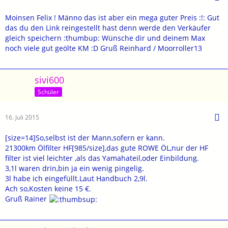
Moinsen Felix ! Männo das ist aber ein mega guter Preis :!: Gut
das du den Link reingestellt hast denn werde den Verkäufer
gleich speichern :thumbup: Wünsche dir und deinem Max
noch viele gut geölte KM :D Gruß Reinhard / Moorroller13
sivi600
Schüler
16. Juli 2015
[size=14]So,selbst ist der Mann,sofern er kann.
21300km Ölfilter HF[985/size],das gute ROWE ÖL,nur der HF
filter ist viel leichter ,als das Yamahateil,oder Einbildung.
3,1l waren drin,bin ja ein wenig pingelig.
3l habe ich eingefüllt.Laut Handbuch 2,9l.
Ach so,Kosten keine 15 €.
Gruß Rainer