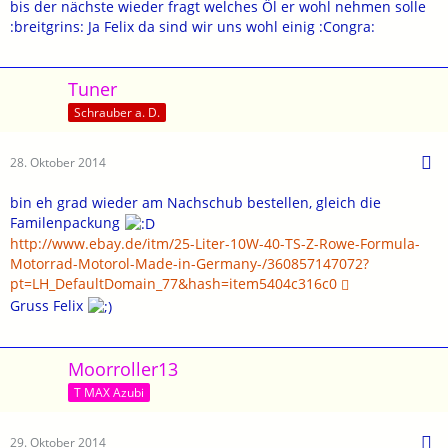
bis der nächste wieder fragt welches Öl er wohl nehmen solle
:breitgrins: Ja Felix da sind wir uns wohl einig :Congra:
Tuner
Schrauber a. D.
28. Oktober 2014
bin eh grad wieder am Nachschub bestellen, gleich die
Familenpackung
http://www.ebay.de/itm/25-Liter-10W-40-TS-Z-Rowe-Formula-
Motorrad-Motorol-Made-in-Germany-/360857147072?
pt=LH_DefaultDomain_77&hash=item5404c316c0
Gruss Felix
Moorroller13
T MAX Azubi
29. Oktober 2014