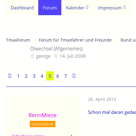
Dashboard
Forum
Kalender
Impressum
TmaxForum
Forum für Tmaxfahrer und Freunde
Rund u
Ölwechsel (Allgemeines)
george
14. Juli 2008
1
2
3
4
5
6
7
26. April 2013
Schon mal daran gedac
RennMieze
rennmieze