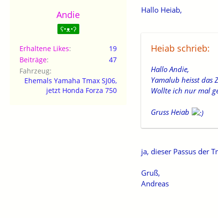
Hallo Heiab,
Andie
ʕ•ᴥ•ʔ
Heiab schrieb:
Erhaltene Likes
19
Beiträge
47
Hallo Andie,
Fahrzeug
Yamalub heisst das 
Ehemals Yamaha Tmax SJ06,
Wollte ich nur mal g
jetzt Honda Forza 750
Gruss Heiab
ja, dieser Passus der
Gruß,
Andreas