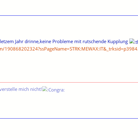
t letzem Jahr drinne,keine Probleme mit rutschende Kupplung
itm/190868202324?ssPageName=STRK:MEWAX:IT&_trksid=p3984
verstelle mich nicht!