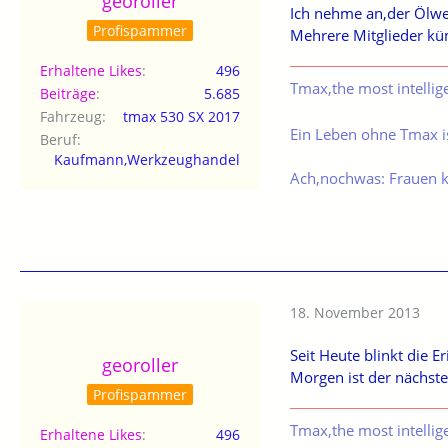
georoller
Ich nehme an,der Ölwe
Profispammer
Mehrere Mitglieder kü
Erhaltene Likes
496
Tmax,the most intellig
Beiträge
5.685
Fahrzeug
tmax 530 SX 2017
Ein Leben ohne Tmax is
Beruf
Kaufmann,Werkzeughandel
Ach,nochwas: Frauen 
18. November 2013
Seit Heute blinkt die 
georoller
Morgen ist der nächste
Profispammer
Tmax,the most intellig
Erhaltene Likes
496