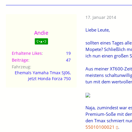
17. Januar 2014
Liebe Leute,
Andie
ʕ•ᴥ•ʔ
sollten eines Tages all
Mopete? Schließlich m
Erhaltene Likes
19
ich nun einen großen 
Beiträge
47
Fahrzeug
Aus meiner XT600-Zeit 
Ehemals Yamaha Tmax SJ06,
meistens schaltunwilli
jetzt Honda Forza 750
tun mit dem wertvollen
Naja, zumindest war es
Premium-Soße mit dem J
den Tmax schmiert nun
55010100021
.