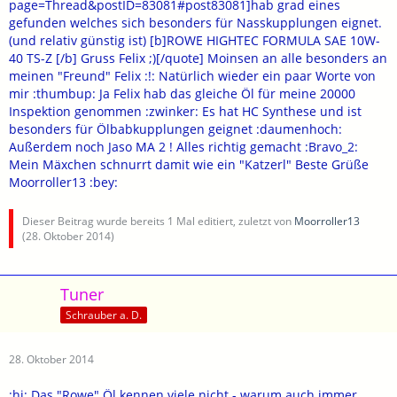
page=Thread&postID=83081#post83081]hab grad eines
gefunden welches sich besonders für Nasskupplungen eignet.
(und relativ günstig ist) [b]ROWE HIGHTEC FORMULA SAE 10W-
40 TS-Z [/b] Gruss Felix ;)[/quote] Moinsen an alle besonders an
meinen "Freund" Felix :!: Natürlich wieder ein paar Worte von
mir :thumbup: Ja Felix hab das gleiche Öl für meine 20000
Inspektion genommen :zwinker: Es hat HC Synthese und ist
besonders für Ölbabkupplungen geignet :daumenhoch:
Außerdem noch Jaso MA 2 ! Alles richtig gemacht :Bravo_2:
Mein Mäxchen schnurrt damit wie ein "Katzerl" Beste Grüße
Moorroller13 :bey:
Dieser Beitrag wurde bereits 1 Mal editiert, zuletzt von
Moorroller13
(
28. Oktober 2014
)
Tuner
Schrauber a. D.
28. Oktober 2014
:hi: Das "Rowe" Öl kennen viele nicht - warum auch immer.