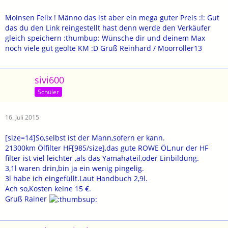
Moinsen Felix ! Männo das ist aber ein mega guter Preis :!: Gut
das du den Link reingestellt hast denn werde den Verkäufer
gleich speichern :thumbup: Wünsche dir und deinem Max
noch viele gut geölte KM :D Gruß Reinhard / Moorroller13
sivi600
Schüler
16. Juli 2015
[size=14]So,selbst ist der Mann,sofern er kann.
21300km Ölfilter HF[985/size],das gute ROWE ÖL,nur der HF
filter ist viel leichter ,als das Yamahateil,oder Einbildung.
3,1l waren drin,bin ja ein wenig pingelig.
3l habe ich eingefüllt.Laut Handbuch 2,9l.
Ach so,Kosten keine 15 €.
Gruß Rainer