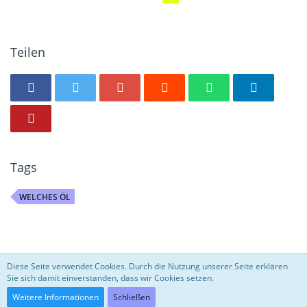
Teilen
Tags
WELCHES ÖL
motoblog
Diese Seite verwendet Cookies. Durch die Nutzung unserer Seite erklären
Sie sich damit einverstanden, dass wir Cookies setzen.
Community-Software:
WoltLab Suite™ 3.0.27
Weitere Informationen
Schließen