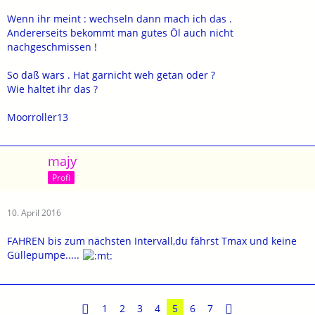
Wenn ihr meint : wechseln dann mach ich das .
Andererseits bekommt man gutes Öl auch nicht
nachgeschmissen !
So daß wars . Hat garnicht weh getan oder ?
Wie haltet ihr das ?
Moorroller13
majy
Profi
10. April 2016
FAHREN bis zum nächsten Intervall,du fährst Tmax und keine
Güllepumpe.....
1
2
3
4
5
6
7