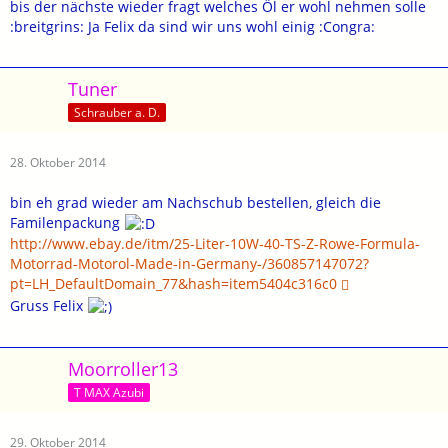
bis der nächste wieder fragt welches Öl er wohl nehmen solle
:breitgrins: Ja Felix da sind wir uns wohl einig :Congra:
Tuner
Schrauber a. D.
28. Oktober 2014
bin eh grad wieder am Nachschub bestellen, gleich die
Familenpackung
http://www.ebay.de/itm/25-Liter-10W-40-TS-Z-Rowe-Formula-
Motorrad-Motorol-Made-in-Germany-/360857147072?
pt=LH_DefaultDomain_77&hash=item5404c316c0
Gruss Felix
Moorroller13
T MAX Azubi
29. Oktober 2014