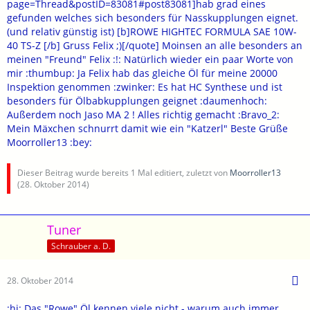
page=Thread&postID=83081#post83081]hab grad eines
gefunden welches sich besonders für Nasskupplungen eignet.
(und relativ günstig ist) [b]ROWE HIGHTEC FORMULA SAE 10W-
40 TS-Z [/b] Gruss Felix ;)[/quote] Moinsen an alle besonders an
meinen "Freund" Felix :!: Natürlich wieder ein paar Worte von
mir :thumbup: Ja Felix hab das gleiche Öl für meine 20000
Inspektion genommen :zwinker: Es hat HC Synthese und ist
besonders für Ölbabkupplungen geignet :daumenhoch:
Außerdem noch Jaso MA 2 ! Alles richtig gemacht :Bravo_2:
Mein Mäxchen schnurrt damit wie ein "Katzerl" Beste Grüße
Moorroller13 :bey:
Dieser Beitrag wurde bereits 1 Mal editiert, zuletzt von
Moorroller13
(
28. Oktober 2014
)
Tuner
Schrauber a. D.
28. Oktober 2014
:hi: Das "Rowe" Öl kennen viele nicht - warum auch immer.