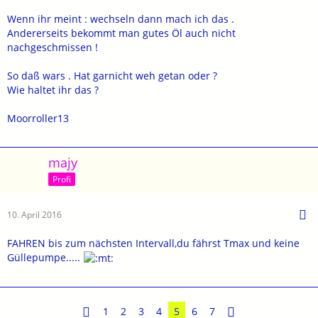
Wenn ihr meint : wechseln dann mach ich das .
Andererseits bekommt man gutes Öl auch nicht
nachgeschmissen !
So daß wars . Hat garnicht weh getan oder ?
Wie haltet ihr das ?
Moorroller13
majy
Profi
10. April 2016
FAHREN bis zum nächsten Intervall,du fährst Tmax und keine
Güllepumpe.....
1
2
3
4
5
6
7