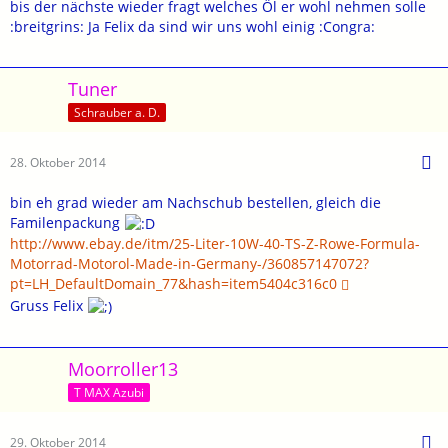
bis der nächste wieder fragt welches Öl er wohl nehmen solle
:breitgrins: Ja Felix da sind wir uns wohl einig :Congra:
Tuner
Schrauber a. D.
28. Oktober 2014
bin eh grad wieder am Nachschub bestellen, gleich die
Familenpackung
http://www.ebay.de/itm/25-Liter-10W-40-TS-Z-Rowe-Formula-
Motorrad-Motorol-Made-in-Germany-/360857147072?
pt=LH_DefaultDomain_77&hash=item5404c316c0
Gruss Felix
Moorroller13
T MAX Azubi
29. Oktober 2014