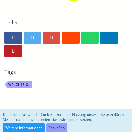
Teilen
Tags
WELCHES ÖL
motoblog
Diese Seite verwendet Cookies. Durch die Nutzung unserer Seite erklären
Sie sich damit einverstanden, dass wir Cookies setzen.
Community-Software:
WoltLab Suite™ 3.0.27
Weitere Informationen
Schließen