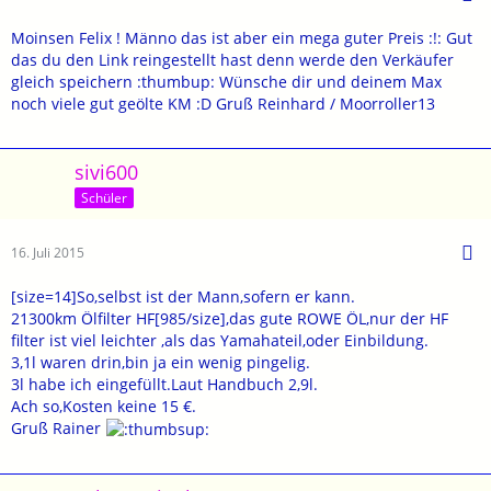
Moinsen Felix ! Männo das ist aber ein mega guter Preis :!: Gut
das du den Link reingestellt hast denn werde den Verkäufer
gleich speichern :thumbup: Wünsche dir und deinem Max
noch viele gut geölte KM :D Gruß Reinhard / Moorroller13
sivi600
Schüler
16. Juli 2015
[size=14]So,selbst ist der Mann,sofern er kann.
21300km Ölfilter HF[985/size],das gute ROWE ÖL,nur der HF
filter ist viel leichter ,als das Yamahateil,oder Einbildung.
3,1l waren drin,bin ja ein wenig pingelig.
3l habe ich eingefüllt.Laut Handbuch 2,9l.
Ach so,Kosten keine 15 €.
Gruß Rainer