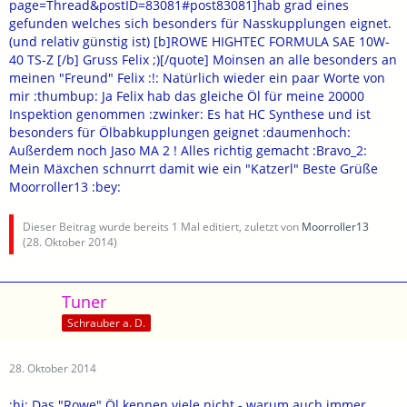
page=Thread&postID=83081#post83081]hab grad eines
gefunden welches sich besonders für Nasskupplungen eignet.
(und relativ günstig ist) [b]ROWE HIGHTEC FORMULA SAE 10W-
40 TS-Z [/b] Gruss Felix ;)[/quote] Moinsen an alle besonders an
meinen "Freund" Felix :!: Natürlich wieder ein paar Worte von
mir :thumbup: Ja Felix hab das gleiche Öl für meine 20000
Inspektion genommen :zwinker: Es hat HC Synthese und ist
besonders für Ölbabkupplungen geignet :daumenhoch:
Außerdem noch Jaso MA 2 ! Alles richtig gemacht :Bravo_2:
Mein Mäxchen schnurrt damit wie ein "Katzerl" Beste Grüße
Moorroller13 :bey:
Dieser Beitrag wurde bereits 1 Mal editiert, zuletzt von
Moorroller13
(
28. Oktober 2014
)
Tuner
Schrauber a. D.
28. Oktober 2014
:hi: Das "Rowe" Öl kennen viele nicht - warum auch immer.