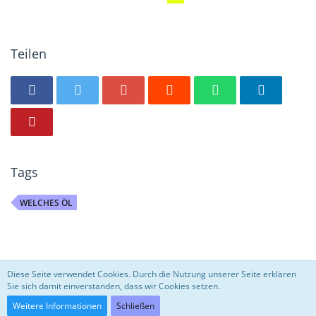
Teilen
Tags
WELCHES ÖL
motoblog
Diese Seite verwendet Cookies. Durch die Nutzung unserer Seite erklären
Sie sich damit einverstanden, dass wir Cookies setzen.
Community-Software:
WoltLab Suite™ 3.0.27
Weitere Informationen
Schließen