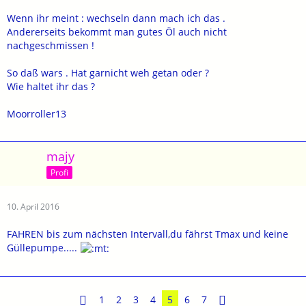
Wenn ihr meint : wechseln dann mach ich das .
Andererseits bekommt man gutes Öl auch nicht
nachgeschmissen !
So daß wars . Hat garnicht weh getan oder ?
Wie haltet ihr das ?
Moorroller13
majy
Profi
10. April 2016
FAHREN bis zum nächsten Intervall,du fährst Tmax und keine
Güllepumpe.....
1
2
3
4
5
6
7