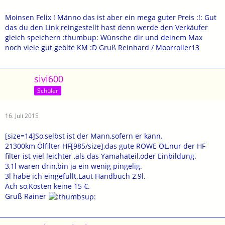
Moinsen Felix ! Männo das ist aber ein mega guter Preis :!: Gut
das du den Link reingestellt hast denn werde den Verkäufer
gleich speichern :thumbup: Wünsche dir und deinem Max
noch viele gut geölte KM :D Gruß Reinhard / Moorroller13
sivi600
Schüler
16. Juli 2015
[size=14]So,selbst ist der Mann,sofern er kann.
21300km Ölfilter HF[985/size],das gute ROWE ÖL,nur der HF
filter ist viel leichter ,als das Yamahateil,oder Einbildung.
3,1l waren drin,bin ja ein wenig pingelig.
3l habe ich eingefüllt.Laut Handbuch 2,9l.
Ach so,Kosten keine 15 €.
Gruß Rainer