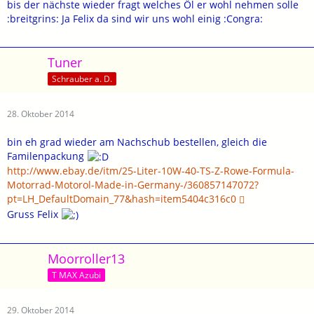
bis der nächste wieder fragt welches Öl er wohl nehmen solle
:breitgrins: Ja Felix da sind wir uns wohl einig :Congra:
Tuner
Schrauber a. D.
28. Oktober 2014
bin eh grad wieder am Nachschub bestellen, gleich die
Familenpackung
http://www.ebay.de/itm/25-Liter-10W-40-TS-Z-Rowe-Formula-
Motorrad-Motorol-Made-in-Germany-/360857147072?
pt=LH_DefaultDomain_77&hash=item5404c316c0
Gruss Felix
Moorroller13
T MAX Azubi
29. Oktober 2014