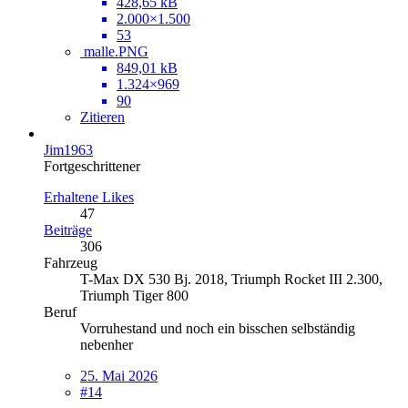
428,65 kB
2.000×1.500
53
malle.PNG
849,01 kB
1.324×969
90
Zitieren
Jim1963
Fortgeschrittener
Erhaltene Likes
47
Beiträge
306
Fahrzeug
T-Max DX 530 Bj. 2018, Triumph Rocket III 2.300,
Triumph Tiger 800
Beruf
Vorruhestand und noch ein bisschen selbständig
nebenher
25. Mai 2026
#14