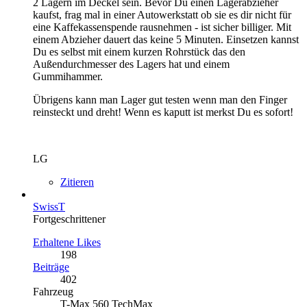
2 Lagern im Deckel sein. Bevor Du einen Lagerabzieher
kaufst, frag mal in einer Autowerkstatt ob sie es dir nicht für
eine Kaffekassenspende rausnehmen - ist sicher billiger. Mit
einem Abzieher dauert das keine 5 Minuten. Einsetzen kannst
Du es selbst mit einem kurzen Rohrstück das den
Außendurchmesser des Lagers hat und einem
Gummihammer.
Übrigens kann man Lager gut testen wenn man den Finger
reinsteckt und dreht! Wenn es kaputt ist merkst Du es sofort!
LG
Zitieren
SwissT
Fortgeschrittener
Erhaltene Likes
198
Beiträge
402
Fahrzeug
T-Max 560 TechMax