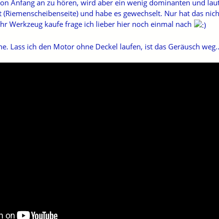
von Anfang an zu hören, wird aber ein wenig dominanten und laut
t (Riemenscheibenseite) und habe es gewechselt. Nur hat das nic
r Werkzeug kaufe frage ich lieber hier noch einmal nach
. Lass ich den Motor ohne Deckel laufen, ist das Geräusch weg..