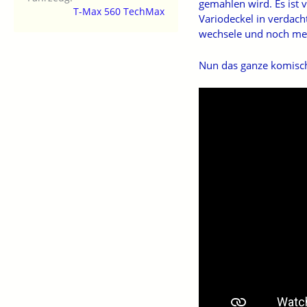
gemahlen wird. Es ist 
T-Max 560 TechMax
Variodeckel in verdach
wechsele und noch meh
Nun das ganze komische