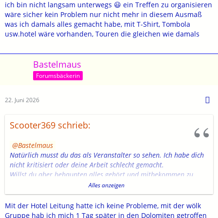
organiseren solltest, rechne auf meine mithilfe.
ich bin nicht langsam unterwegs 😃 ein Treffen zu organisieren
wäre sicher kein Problem nur nicht mehr in diesem Ausmaß
gruss
was ich damals alles gemacht habe, mit T-Shirt, Tombola
usw.hotel wäre vorhanden, Touren die gleichen wie damals
Bastelmaus
Forumsbäckerin
22. Juni 2026
Scooter369 schrieb:
Bastelmaus
Natürlich musst du das als Veranstalter so sehen. Ich habe dich
nicht kritisiert oder deine Arbeit schlecht gemacht.
Willst du aber behaupten alles gehört und mitbekommen zu
haben ?
Alles anzeigen
Ich war erstaunt, das die sich selbst in Kameradschaft
schwelgende Wölk-Truppe, zerstritten war.
Mit der Hotel Leitung hatte ich keine Probleme, mit der wölk
Dolderbaron hatte seinen Stress mit dem Navi und der Route, als
Gruppe hab ich mich 1 Tag später in den Dolomiten getroffen