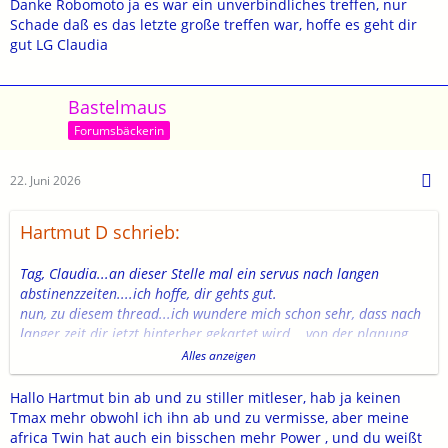
Danke Robomoto ja es war ein unverbindliches treffen, nur
Schade daß es das letzte große treffen war, hoffe es geht dir
gut LG Claudia
Bastelmaus
Forumsbäckerin
22. Juni 2026
Hartmut D schrieb:
Tag, Claudia...an dieser Stelle mal ein servus nach langen
abstinenzzeiten....ich hoffe, dir gehts gut.
nun, zu diesem thread...ich wundere mich schon sehr, dass nach
langer zeit dir jetzt hinterher gekartet wird....von der planung
bis zur durchführung war das von dir und deinem ex toppi....was
Alles anzeigen
einzelne teilnehmer daraus gemacht haben, ist doch jedem seine
sache..mehr dazu sage ich präventiv nicht....
Hallo Hartmut bin ab und zu stiller mitleser, hab ja keinen
Tmax mehr obwohl ich ihn ab und zu vermisse, aber meine
nur soviel...wenn du so was nochmal offizielle oder privat
africa Twin hat auch ein bisschen mehr Power , und du weißt