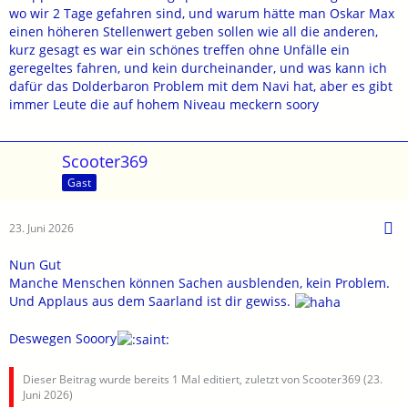
Tourguide. Viele waren mit der Geschwindigkeit und dem
wo wir 2 Tage gefahren sind, und warum hätte man Oskar Max
Überholverhalten nicht gerade glücklich..
einen höheren Stellenwert geben sollen wie all die anderen,
Soweit ich weiß, warst du mit der Hotelleitung auch nicht immer
kurz gesagt es war ein schönes treffen ohne Unfälle ein
konform.
geregeltes fahren, und kein durcheinander, und was kann ich
Oskartmax, ist wenig beachtet worden, das war sein
dafür das Dolderbaron Problem mit dem Navi hat, aber es gibt
geschilderter Eindruck.
immer Leute die auf hohem Niveau meckern soory
So gab es das eine oder andere mehr, doch es ist ja auch nicht
einfach es allen recht zu machen.
Das war also nur mein Eindruck in einigen Situationen. Ich habe
Scooter369
nicht gemeckert sondern mich bei dir bedankt.
Gast
Ich habe die Zeit und Umgebung trotzdem genossen.
Also, beruhig di.
23. Juni 2026
Nun Gut
Manche Menschen können Sachen ausblenden, kein Problem.
Und Applaus aus dem Saarland ist dir gewiss.
Deswegen Sooory
Dieser Beitrag wurde bereits 1 Mal editiert, zuletzt von Scooter369 (
23.
Juni 2026
)