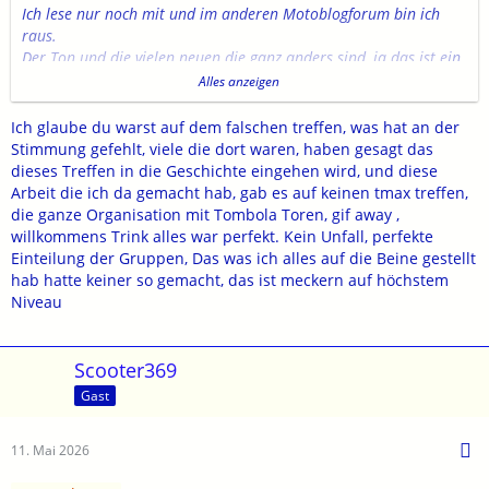
Ich lese nur noch mit und im anderen Motoblogforum bin ich
raus.
Der Ton und die vielen neuen die ganz anders sind, ja das ist ein
wenig das Problem.
Alles anzeigen
Wie ich das 2013 mit dem Eintritt in das Tmaxforum erleben
konnte, das gibt es so nicht mehr.
Ich glaube du warst auf dem falschen treffen, was hat an der
Da waren Ratschläge und Tipps für Neueinsteiger noch herzlich
Stimmung gefehlt, viele die dort waren, haben gesagt das
und hilfreich.
dieses Treffen in die Geschichte eingehen wird, und diese
Die Treffen bei Shiwa genial.
Arbeit die ich da gemacht hab, gab es auf keinen tmax treffen,
Mein letztes Treffen war 2018 in Damüls, auch da waren sich
die ganze Organisation mit Tombola Toren, gif away ,
nicht mehr alle grün, die Stimmung fehlte.
willkommens Trink alles war perfekt. Kein Unfall, perfekte
Das Menschen das Fahrzeug wechseln, ist der Lauf der Dinge.
Einteilung der Gruppen, Das was ich alles auf die Beine gestellt
Aber Robo, diese Treffen im Schwarzwald waren immer ein
hab hatte keiner so gemacht, das ist meckern auf höchstem
schöner Saisonabschluß.
Niveau
Dort waren so viele mit unterschiedlichen Fahrzeugen, wenn hat
es gestört ?
Viele sind auch von uns gegangen oder haben ein Alter, das es
Scooter369
ihnen nicht leicht macht teilzunehmen.
Gast
Vielleicht gibt es ja ein Neuanfang, die Hoffnung stirbt zuletzt.
LG Scooter369
11. Mai 2026