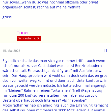
nur soviel...wenn du so was nochmal offizielle oder privat
organiseren solltest, rechne auf meine mithilfe.
gruss
Tuner
Schrauber a. D.
15. Mai 2026
Eigentlich schade das man sich gar nimmer trifft - auch wenn
ich oft nur als kurzer Gast dabei war - bissl Benzinplaudern
wär schon toll. Es braucht ja nicht "gross" mit Ausfahrt usw.
sein. Das Hauptproblem wird wohl dann doch sein das en gros
doch von weiter weg kommt und dann auch Unterkunft usw. im
voraus gebucht werden müsste. Ich hatte schon mal angeregt
im "kleinen" Rahmen - einen "ortsnahen" Treff (Regensburg
rumdum 200 km?) zu veranstalten - kam aber nix zurück.
Besteht überhaupt noch Interesse? Als "nebenbei"
Motorradfahrer hab ich allerdings auch die Erfahrung gemacht
das selbst Gruppen mit mehrern 1000 Mitgliedern auf einmal