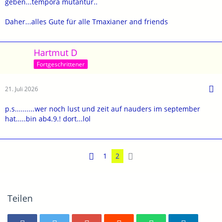
geben...tempora mutantur..
Daher...alles Gute für alle Tmaxianer and friends
Hartmut D
Fortgeschrittener
21. Juli 2026
p.s..........wer noch lust und zeit auf nauders im september
hat.....bin ab4.9.! dort...lol
1
2
Teilen