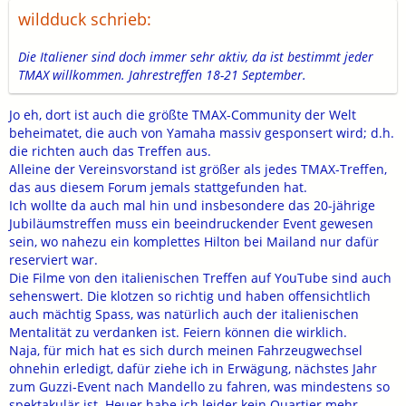
wildduck schrieb:
Die Italiener sind doch immer sehr aktiv, da ist bestimmt jeder
TMAX willkommen. Jahrestreffen 18-21 September.
Jo eh, dort ist auch die größte TMAX-Community der Welt
beheimatet, die auch von Yamaha massiv gesponsert wird; d.h.
die richten auch das Treffen aus.
Alleine der Vereinsvorstand ist größer als jedes TMAX-Treffen,
das aus diesem Forum jemals stattgefunden hat.
Ich wollte da auch mal hin und insbesondere das 20-jährige
Jubiläumstreffen muss ein beeindruckender Event gewesen
sein, wo nahezu ein komplettes Hilton bei Mailand nur dafür
reserviert war.
Die Filme von den italienischen Treffen auf YouTube sind auch
sehenswert. Die klotzen so richtig und haben offensichtlich
auch mächtig Spass, was natürlich auch der italienischen
Mentalität zu verdanken ist. Feiern können die wirklich.
Naja, für mich hat es sich durch meinen Fahrzeugwechsel
ohnehin erledigt, dafür ziehe ich in Erwägung, nächstes Jahr
zum Guzzi-Event nach Mandello zu fahren, was mindestens so
spektakulär ist. Heuer habe ich leider kein Quartier mehr