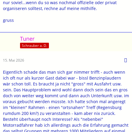
nur soviel...wenn du so was nochmal offizielle oder privat
organiseren solltest, rechne auf meine mithilfe.
gruss
Tuner
Schrauber a. D.
15. Mai 2026
Eigentlich schade das man sich gar nimmer trifft - auch wenn
ich oft nur als kurzer Gast dabei war - bissl Benzinplaudern
wär schon toll. Es braucht ja nicht "gross" mit Ausfahrt usw.
sein. Das Hauptproblem wird wohl dann doch sein das en gros
doch von weiter weg kommt und dann auch Unterkunft usw. im
voraus gebucht werden müsste. Ich hatte schon mal angeregt
im "kleinen" Rahmen - einen "ortsnahen" Treff (Regensburg
rumdum 200 km?) zu veranstalten - kam aber nix zurück.
Besteht überhaupt noch Interesse? Als "nebenbei"
Motorradfahrer hab ich allerdings auch die Erfahrung gemacht
das selbst Gruppen mit mehrern 1000 Mitgliedern auf einmal