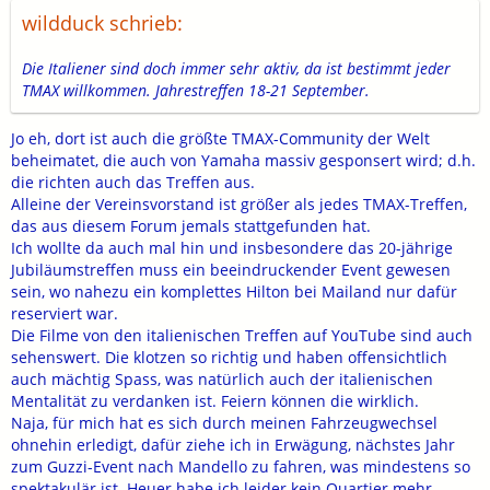
wildduck schrieb:
Die Italiener sind doch immer sehr aktiv, da ist bestimmt jeder
TMAX willkommen. Jahrestreffen 18-21 September.
Jo eh, dort ist auch die größte TMAX-Community der Welt
beheimatet, die auch von Yamaha massiv gesponsert wird; d.h.
die richten auch das Treffen aus.
Alleine der Vereinsvorstand ist größer als jedes TMAX-Treffen,
das aus diesem Forum jemals stattgefunden hat.
Ich wollte da auch mal hin und insbesondere das 20-jährige
Jubiläumstreffen muss ein beeindruckender Event gewesen
sein, wo nahezu ein komplettes Hilton bei Mailand nur dafür
reserviert war.
Die Filme von den italienischen Treffen auf YouTube sind auch
sehenswert. Die klotzen so richtig und haben offensichtlich
auch mächtig Spass, was natürlich auch der italienischen
Mentalität zu verdanken ist. Feiern können die wirklich.
Naja, für mich hat es sich durch meinen Fahrzeugwechsel
ohnehin erledigt, dafür ziehe ich in Erwägung, nächstes Jahr
zum Guzzi-Event nach Mandello zu fahren, was mindestens so
spektakulär ist. Heuer habe ich leider kein Quartier mehr