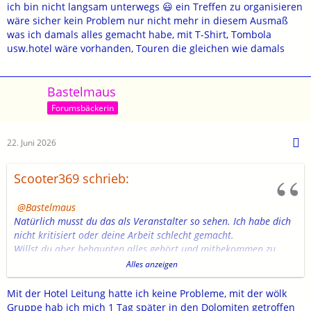
organiseren solltest, rechne auf meine mithilfe.
ich bin nicht langsam unterwegs 😃 ein Treffen zu organisieren
wäre sicher kein Problem nur nicht mehr in diesem Ausmaß
gruss
was ich damals alles gemacht habe, mit T-Shirt, Tombola
usw.hotel wäre vorhanden, Touren die gleichen wie damals
Bastelmaus
Forumsbäckerin
22. Juni 2026
Scooter369 schrieb:
Bastelmaus
Natürlich musst du das als Veranstalter so sehen. Ich habe dich
nicht kritisiert oder deine Arbeit schlecht gemacht.
Willst du aber behaupten alles gehört und mitbekommen zu
haben ?
Alles anzeigen
Ich war erstaunt, das die sich selbst in Kameradschaft
schwelgende Wölk-Truppe, zerstritten war.
Mit der Hotel Leitung hatte ich keine Probleme, mit der wölk
Dolderbaron hatte seinen Stress mit dem Navi und der Route, als
Gruppe hab ich mich 1 Tag später in den Dolomiten getroffen