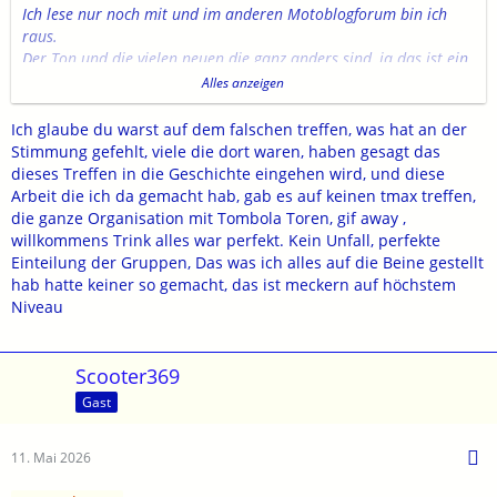
Ich lese nur noch mit und im anderen Motoblogforum bin ich
raus.
Der Ton und die vielen neuen die ganz anders sind, ja das ist ein
wenig das Problem.
Alles anzeigen
Wie ich das 2013 mit dem Eintritt in das Tmaxforum erleben
konnte, das gibt es so nicht mehr.
Ich glaube du warst auf dem falschen treffen, was hat an der
Da waren Ratschläge und Tipps für Neueinsteiger noch herzlich
Stimmung gefehlt, viele die dort waren, haben gesagt das
und hilfreich.
dieses Treffen in die Geschichte eingehen wird, und diese
Die Treffen bei Shiwa genial.
Arbeit die ich da gemacht hab, gab es auf keinen tmax treffen,
Mein letztes Treffen war 2018 in Damüls, auch da waren sich
die ganze Organisation mit Tombola Toren, gif away ,
nicht mehr alle grün, die Stimmung fehlte.
willkommens Trink alles war perfekt. Kein Unfall, perfekte
Das Menschen das Fahrzeug wechseln, ist der Lauf der Dinge.
Einteilung der Gruppen, Das was ich alles auf die Beine gestellt
Aber Robo, diese Treffen im Schwarzwald waren immer ein
hab hatte keiner so gemacht, das ist meckern auf höchstem
schöner Saisonabschluß.
Niveau
Dort waren so viele mit unterschiedlichen Fahrzeugen, wenn hat
es gestört ?
Viele sind auch von uns gegangen oder haben ein Alter, das es
Scooter369
ihnen nicht leicht macht teilzunehmen.
Gast
Vielleicht gibt es ja ein Neuanfang, die Hoffnung stirbt zuletzt.
LG Scooter369
11. Mai 2026