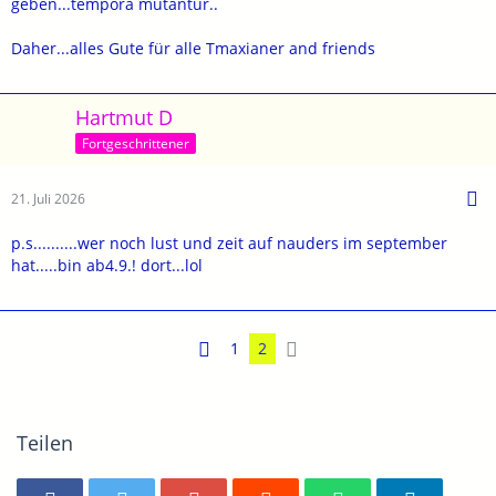
geben...tempora mutantur..
Daher...alles Gute für alle Tmaxianer and friends
Hartmut D
Fortgeschrittener
21. Juli 2026
p.s..........wer noch lust und zeit auf nauders im september
hat.....bin ab4.9.! dort...lol
1
2
Teilen