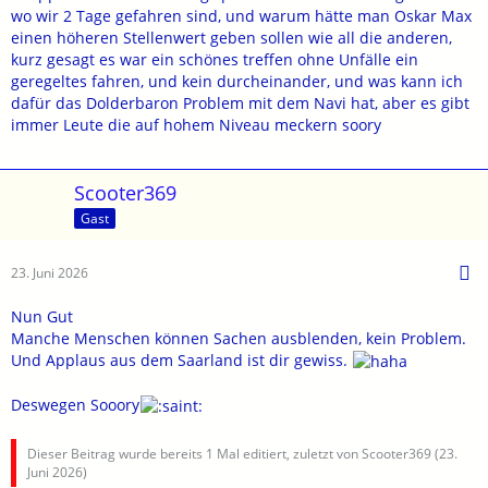
Tourguide. Viele waren mit der Geschwindigkeit und dem
wo wir 2 Tage gefahren sind, und warum hätte man Oskar Max
Überholverhalten nicht gerade glücklich..
einen höheren Stellenwert geben sollen wie all die anderen,
Soweit ich weiß, warst du mit der Hotelleitung auch nicht immer
kurz gesagt es war ein schönes treffen ohne Unfälle ein
konform.
geregeltes fahren, und kein durcheinander, und was kann ich
Oskartmax, ist wenig beachtet worden, das war sein
dafür das Dolderbaron Problem mit dem Navi hat, aber es gibt
geschilderter Eindruck.
immer Leute die auf hohem Niveau meckern soory
So gab es das eine oder andere mehr, doch es ist ja auch nicht
einfach es allen recht zu machen.
Das war also nur mein Eindruck in einigen Situationen. Ich habe
Scooter369
nicht gemeckert sondern mich bei dir bedankt.
Gast
Ich habe die Zeit und Umgebung trotzdem genossen.
Also, beruhig di.
23. Juni 2026
Nun Gut
Manche Menschen können Sachen ausblenden, kein Problem.
Und Applaus aus dem Saarland ist dir gewiss.
Deswegen Sooory
Dieser Beitrag wurde bereits 1 Mal editiert, zuletzt von Scooter369 (
23.
Juni 2026
)