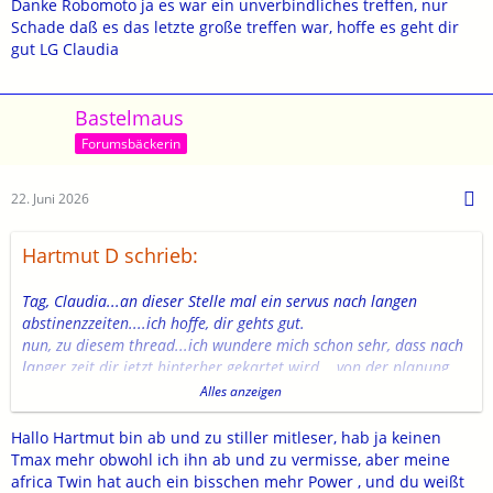
Danke Robomoto ja es war ein unverbindliches treffen, nur
Schade daß es das letzte große treffen war, hoffe es geht dir
gut LG Claudia
Bastelmaus
Forumsbäckerin
22. Juni 2026
Hartmut D schrieb:
Tag, Claudia...an dieser Stelle mal ein servus nach langen
abstinenzzeiten....ich hoffe, dir gehts gut.
nun, zu diesem thread...ich wundere mich schon sehr, dass nach
langer zeit dir jetzt hinterher gekartet wird....von der planung
bis zur durchführung war das von dir und deinem ex toppi....was
Alles anzeigen
einzelne teilnehmer daraus gemacht haben, ist doch jedem seine
sache..mehr dazu sage ich präventiv nicht....
Hallo Hartmut bin ab und zu stiller mitleser, hab ja keinen
Tmax mehr obwohl ich ihn ab und zu vermisse, aber meine
nur soviel...wenn du so was nochmal offizielle oder privat
africa Twin hat auch ein bisschen mehr Power , und du weißt