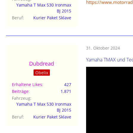
https://www.motorra
Yamaha T Max 530 Ironmax
BJ 2015
Beruf
Kurier Paket Sklave
31. Oktober 2024
Yamaha TMAX und Tech
Dubdread
Obelix
Erhaltene Likes
427
Beiträge
1.871
Fahrzeug
Yamaha T Max 530 Ironmax
BJ 2015
Beruf
Kurier Paket Sklave