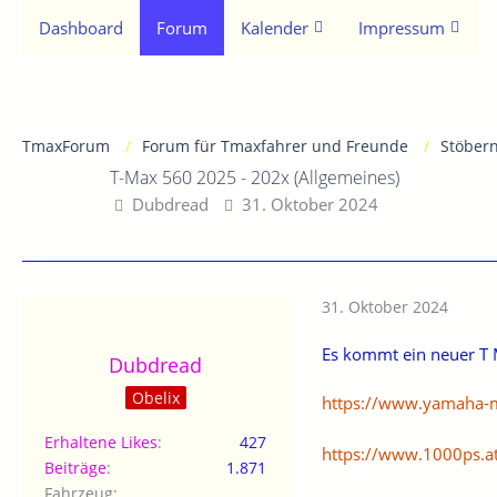
Dashboard
Forum
Kalender
Impressum
TmaxForum
Forum für Tmaxfahrer und Freunde
Stöber
T-Max 560 2025 - 202x (Allgemeines)
Dubdread
31. Oktober 2024
31. Oktober 2024
Es kommt ein neuer T 
Dubdread
Obelix
https://www.yamaha-m
Erhaltene Likes
427
https://www.1000ps.a
Beiträge
1.871
Fahrzeug