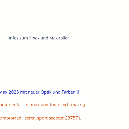
n
Infos zum Tmax und Maxiroller
Max 2025 mit neuer Optik und Farben !!
otor.eu/at…5-tmax-and-tmax-tech-max/
t/motorrad…seren-sport-scooter-23757