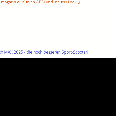
d-magazin.a…Kurven-ABS+und+neuer+Look
 MAX 2025 - die noch besseren Sport-Scooter!