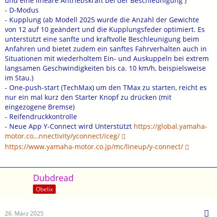
und eine lineare Antriebskraft bei der Beschleunigung )
- D-Modus
- Kupplung (ab Modell 2025 wurde die Anzahl der Gewichte
von 12 auf 10 geändert und die Kupplungsfeder optimiert. Es
unterstützt eine sanfte und kraftvolle Beschleunigung beim
Anfahren und bietet zudem ein sanftes Fahrverhalten auch in
Situationen mit wiederholtem Ein- und Auskuppeln bei extrem
langsamen Geschwindigkeiten bis ca. 10 km/h, beispielsweise
im Stau.)
- One-push-start (TechMax) um den TMax zu starten, reicht es
nur ein mal kurz den Starter Knopf zu drücken (mit
eingezogene Bremse)
- Reifendruckkontrolle
- Neue App Y-Connect wird Unterstützt
https://global.yamaha-
motor.co…nnectivity/yconnect/iceg/
https://www.yamaha-motor.co.jp/mc/lineup/y-connect/
Dubdread
Obelix
26. März 2025