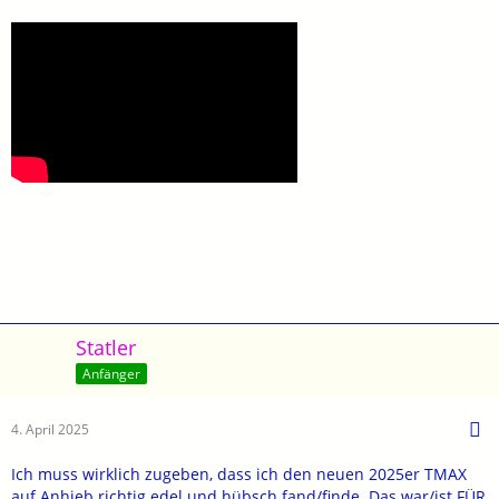
Statler
Anfänger
4. April 2025
Ich muss wirklich zugeben, dass ich den neuen 2025er TMAX
auf Anhieb richtig edel und hübsch fand/finde. Das war/ist FÜR