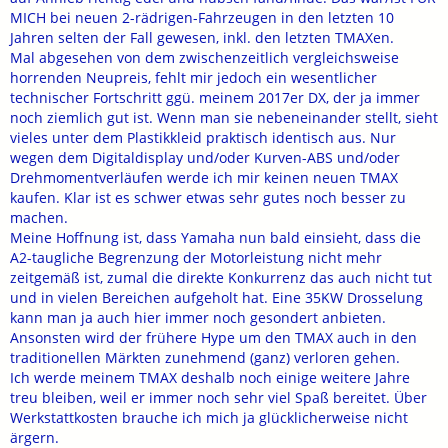
MICH bei neuen 2-rädrigen-Fahrzeugen in den letzten 10
Jahren selten der Fall gewesen, inkl. den letzten TMAXen.
Mal abgesehen von dem zwischenzeitlich vergleichsweise
horrenden Neupreis, fehlt mir jedoch ein wesentlicher
technischer Fortschritt ggü. meinem 2017er DX, der ja immer
noch ziemlich gut ist. Wenn man sie nebeneinander stellt, sieht
vieles unter dem Plastikkleid praktisch identisch aus. Nur
wegen dem Digitaldisplay und/oder Kurven-ABS und/oder
Drehmomentverläufen werde ich mir keinen neuen TMAX
kaufen. Klar ist es schwer etwas sehr gutes noch besser zu
machen.
Meine Hoffnung ist, dass Yamaha nun bald einsieht, dass die
A2-taugliche Begrenzung der Motorleistung nicht mehr
zeitgemäß ist, zumal die direkte Konkurrenz das auch nicht tut
und in vielen Bereichen aufgeholt hat. Eine 35KW Drosselung
kann man ja auch hier immer noch gesondert anbieten.
Ansonsten wird der frühere Hype um den TMAX auch in den
traditionellen Märkten zunehmend (ganz) verloren gehen.
Ich werde meinem TMAX deshalb noch einige weitere Jahre
treu bleiben, weil er immer noch sehr viel Spaß bereitet. Über
Werkstattkosten brauche ich mich ja glücklicherweise nicht
ärgern.