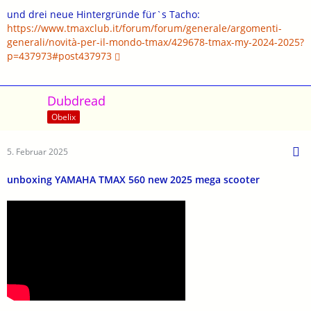
und drei neue Hintergründe für`s Tacho:
https://www.tmaxclub.it/forum/forum/generale/argomenti-
generali/novità-per-il-mondo-tmax/429678-tmax-my-2024-2025?
p=437973#post437973
Dubdread
Obelix
5. Februar 2025
unboxing YAMAHA TMAX 560 new 2025 mega scooter