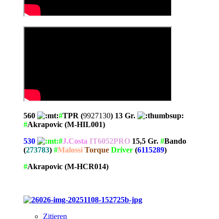
560
#
TPR (
9927130
) 13 Gr.
#
Akrapovic (M-HIL001)
530
#
J.Costa
IT6052PRO
15,5 Gr.
#
Bando
(
273783
)
#
Malossi
Torque
Driver
(
6115289
)
#
Akrapovic (M-HCR014)
Zitieren