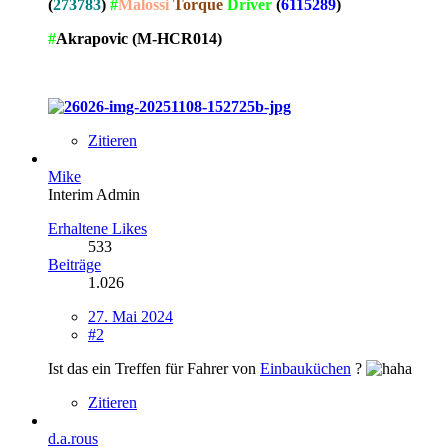
(
273783
)
#
Malossi
Torque
Driver
(
6115289
)
#
Akrapovic (M-HCR014)
Zitieren
Mike
Interim Admin
Erhaltene Likes
533
Beiträge
1.026
27. Mai 2024
#2
Ist das ein Treffen für Fahrer von
Einbauküchen
?
Zitieren
d.a.rous