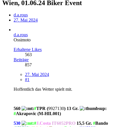
Wien, 01.06.24 Biker Event
d.a.rous
27. Mai 2024
d.a.rous
Ossimoto
Erhaltene Likes
563
Beiträge
857
27. Mai 2024
#1
Hoffentlich das Wetter spielt mit.
560
#
TPR (
9927130
) 13 Gr.
#
Akrapovic (M-HIL001)
530
#
J.Costa
IT6052PRO
15,5 Gr.
#
Bando