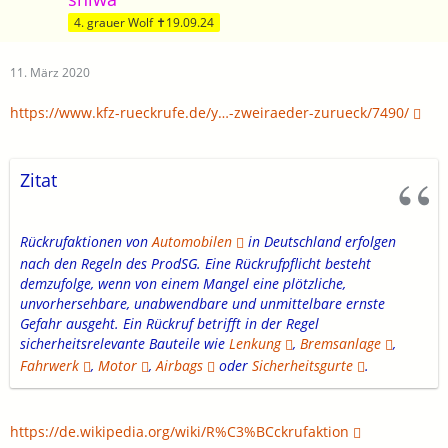
4. grauer Wolf ✝19.09.24
11. März 2020
https://www.kfz-rueckrufe.de/y…-zweiraeder-zurueck/7490/
Zitat
Rückrufaktionen von
Automobilen
in Deutschland erfolgen
nach den Regeln des ProdSG. Eine Rückrufpflicht besteht
demzufolge, wenn von einem Mangel eine plötzliche,
unvorhersehbare, unabwendbare und unmittelbare ernste
Gefahr ausgeht. Ein Rückruf betrifft in der Regel
sicherheitsrelevante Bauteile wie
Lenkung
,
Bremsanlage
,
Fahrwerk
,
Motor
,
Airbags
oder
Sicherheitsgurte
.
https://de.wikipedia.org/wiki/R%C3%BCckrufaktion