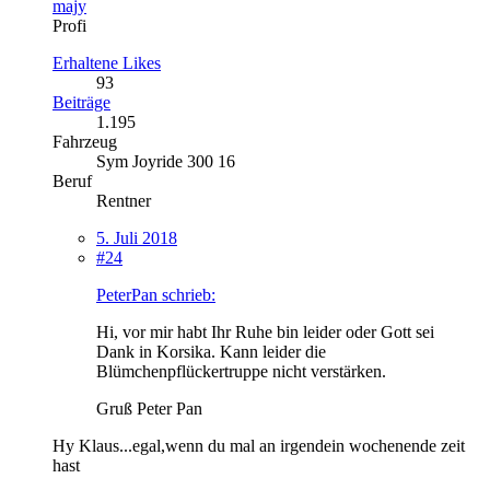
majy
Profi
Erhaltene Likes
93
Beiträge
1.195
Fahrzeug
Sym Joyride 300 16
Beruf
Rentner
5. Juli 2018
#24
PeterPan schrieb:
Hi, vor mir habt Ihr Ruhe bin leider oder Gott sei
Dank in Korsika. Kann leider die
Blümchenpflückertruppe nicht verstärken.
Gruß Peter Pan
Hy Klaus...egal,wenn du mal an irgendein wochenende zeit
hast