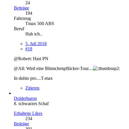
24
Beiträge
194
Fahrzeug
Tmax 500 ABS
Beruf
Hab ich..
5. Juli 2018
#18
@Robert: Hast PN
@All: Wird eine Blümchenpflücker-Tour....
In dubio pro....T-max
Zitieren
Dolderbaron
8. schwarzes Schaf
Erhaltene Likes
234
Beiträge
301