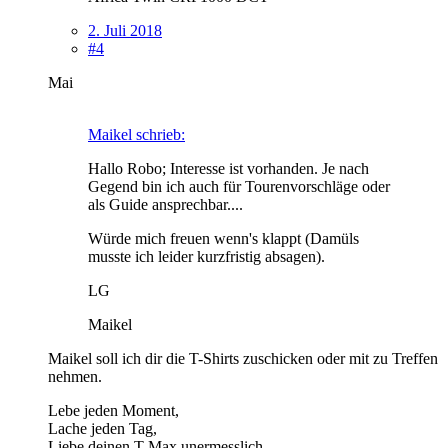
2. Juli 2018
#4
Mai
Maikel schrieb:
Hallo Robo; Interesse ist vorhanden. Je nach
Gegend bin ich auch für Tourenvorschläge oder
als Guide ansprechbar....
Würde mich freuen wenn's klappt (Damüls
musste ich leider kurzfristig absagen).
LG
Maikel
Maikel soll ich dir die T-Shirts zuschicken oder mit zu Treffen
nehmen.
Lebe jeden Moment,
Lache jeden Tag,
Liebe deinen T-Max unermesslich,