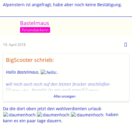
Alpenstern ist angefragt, habe aber noch keine Bestätigung.
Bastelmaus
Forumsbäckerin
19. April 2018
BigScooter schrieb:
Hallo Bastelmaus,
,
will mich auch noch auf den letzten Drücker anschließen
. Bestellst Du mir auch eines?
Größe "L"
Alles anzeigen
1x Herren Modell, blau
BigScooter
Da die dort oben jetzt den wohlverdienten urlaub
haben
Das Geld geht heute raus. Ich schicke Dir gerne den
kann es ein paar tage dauern.
Überweisungsbeleg per PN.