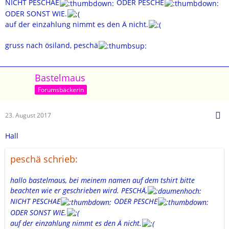
NICHT PESCHAE
ODER PESCHE
http://sportfischer-kl.de/medi…ing/Poloshirt_Groesse.pdf
ODER SONST WIE.
auf der einzahlung nimmt es den Ä nicht.
Schön wäre es wenn wir ein Gruppenfoto machen könnten wo
gruss nach ösiland, peschä
wir alle das gleiche Shirt anhaben.
Möchte noch Bubby danken der die Logos
Bastelmaus
entworfen hat .
Bis dann Claudia
Forumsbäckerin
23. August 2017
Hall
peschä schrieb:
hallo bastelmaus, bei meinem namen auf dem tshirt bitte
beachten wie er geschrieben wird. PESCHÄ,
NICHT PESCHAE
ODER PESCHE
ODER SONST WIE.
auf der einzahlung nimmt es den Ä nicht.