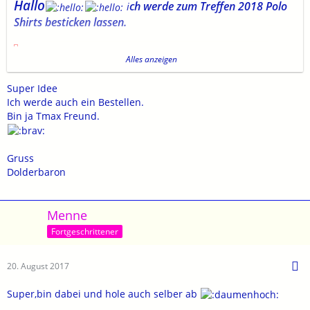
Hallo
ch werde zum Treffen 2018 Polo
i
Shirts besticken lassen.
Alles anzeigen
Super Idee
Ich werde auch ein Bestellen.
Das obere Logo wird vorne linke Brustseite mit
Bin ja Tmax Freund.
persönlichem Namen sein
Gruss
Dolderbaron
Das unter Logo ist am Rücken
persönlichem
Das Polo Shirt wird inklusive Stickerei und
Menne
Namen
Fortgeschrittener
23,50 Euro
kosten,
bei 5 XL 5 Euro aufschlag
20. August 2017
Die Farbe ist Royalblau.
es gibt Herren und Damen Modelle ( Damen sind tailliert)
Super,bin dabei und hole auch selber ab