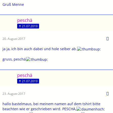
Bitte überweist mir das Geld im voraus ( bis spätestens 30 März
Gruß Menne
2018)
aus dieses Konto.
peschä
Claudia Kröll 6830 Rankweil
✝ 21.07.2019
AT60 5800 0103 5261 9057
20. August 2017
Bitte bei Verwendungszweck unbedingt
folgende Daten angeben.
ja ja, ich bin auch dabei und hole selber ab.
Größe
gruss, peschä
Herren oder Damen Modell
Stückzahl evt zweite Farbe
Name der auf das Tshirt bestickt wird
peschä
Beispiel
✝ 21.07.2019
Bastelmaus, Gr. S, Damen,
1 Stk Blau, 1 Stk Grün
23. August 2017
hallo bastelmaus, bei meinem namen auf dem tshirt bitte
beachten wie er geschrieben wird. PESCHÄ,
Größentabelle