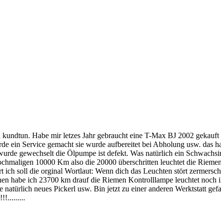
kundtun. Habe mir letzes Jahr gebraucht eine T-Max BJ 2002 gekauft mi
de ein Service gemacht sie wurde aufbereitet bei Abholung usw. das ha
wurde gewechselt die Ölpumpe ist defekt. Was natürlich ein Schwachsin
nochmaligen 10000 Km also die 20000 überschritten leuchtet die Rieme
 ich soll die orginal Wortlaut: Wenn dich das Leuchten stört zermersch
chen habe ich 23700 km drauf die Riemen Kontrolllampe leuchtet noch 
e natürlich neues Pickerl usw. Bin jetzt zu einer anderen Werktstatt gef
.........