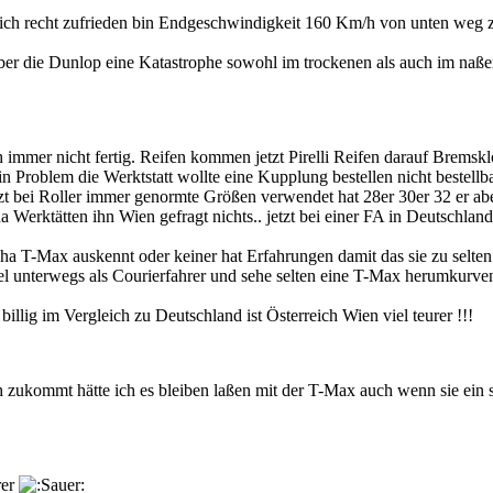
ich recht zufrieden bin Endgeschwindigkeit 160 Km/h von unten weg zi
er die Dunlop eine Katastrophe sowohl im trockenen als auch im naßen 
ch immer nicht fertig. Reifen kommen jetzt Pirelli Reifen darauf Brem
Problem die Werktstatt wollte eine Kupplung bestellen nicht bestellbar
jetzt bei Roller immer genormte Größen verwendet hat 28er 30er 32 er 
erktätten ihn Wien gefragt nichts.. jetzt bei einer FA in Deutschland be
ha T-Max auskennt oder keiner hat Erfahrungen damit das sie zu selten
l unterwegs als Courierfahrer und sehe selten eine T-Max herumkurven
 billig im Vergleich zu Deutschland ist Österreich Wien viel teurer !!!
zukommt hätte ich es bleiben laßen mit der T-Max auch wenn sie ein s
rer