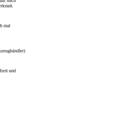
 auf mich
kstatt.
ch mal
kzeughändler)
fzeit und