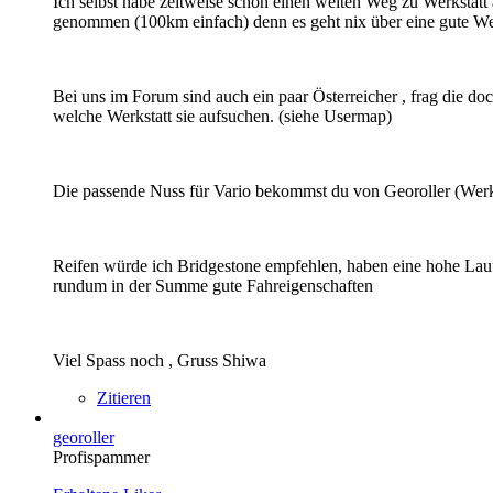
Ich selbst habe zeitweise schon einen weiten Weg zu Werkstatt
genommen (100km einfach) denn es geht nix über eine gute Wer
Bei uns im Forum sind auch ein paar Österreicher , frag die do
welche Werkstatt sie aufsuchen. (siehe Usermap)
Die passende Nuss für Vario bekommst du von Georoller (Wer
Reifen würde ich Bridgestone empfehlen, haben eine hohe Lau
rundum in der Summe gute Fahreigenschaften
Viel Spass noch , Gruss Shiwa
Zitieren
georoller
Profispammer