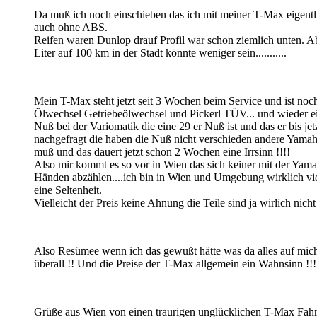
Da muß ich noch einschieben das ich mit meiner T-Max eigentl
auch ohne ABS.
Reifen waren Dunlop drauf Profil war schon ziemlich unten. Ab
Liter auf 100 km in der Stadt könnte weniger sein...........
Mein T-Max steht jetzt seit 3 Wochen beim Service und ist no
Ölwechsel Getriebeölwechsel und Pickerl TÜV... und wieder ein 
Nuß bei der Variomatik die eine 29 er Nuß ist und das er bis 
nachgefragt die haben die Nuß nicht verschieden andere Yamaha W
muß und das dauert jetzt schon 2 Wochen eine Irrsinn !!!!
Also mir kommt es so vor in Wien das sich keiner mit der Yama
Händen abzählen....ich bin in Wien und Umgebung wirklich vie
eine Seltenheit.
Vielleicht der Preis keine Ahnung die Teile sind ja wirlich nicht
Also Resümee wenn ich das gewußt hätte was da alles auf mich 
überall !! Und die Preise der T-Max allgemein ein Wahnsinn !!!
Grüße aus Wien von einen traurigen unglücklichen T-Max Fah