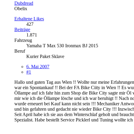
Dubdread
Obelix
Erhaltene Likes
427
Beiträge
1.871
Fahrzeug
Yamaha T Max 530 Ironmax BJ 2015
Beruf
Kurier Paket Sklave
6. Mai 2007
#1
Hallo und guten Tag aus Wien !! Wollte nur meine Erfahrungen 
war ein Spontankauf !! Bei der FA Bike Ciity in Wien !! Es wur
Öllampe auf ich fahr hin zum Shop die Bike City sagte mir Öl 
mir wie ich die Öllampe lösche und ich war beruhigt !! Nach 
wurde erneuert bei Kauf kann nicht sein !!! Mechaniker Antwort
und bin gefahren und gedacht nie wieder Bike City !!! Inzwis
Seit April habe ich sie aus dem Winterschlaf geholt und braucht
Spezialist. Habe bestellt Service Picklerl und Tuning wollte ich !!!