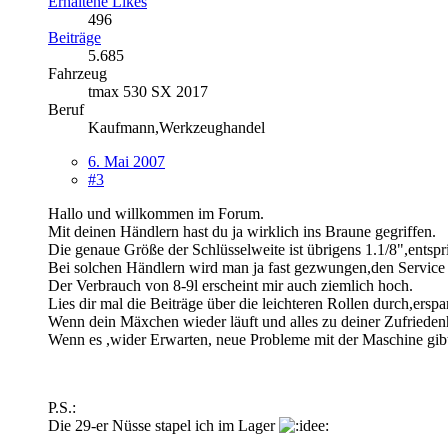
Erhaltene Likes
496
Beiträge
5.685
Fahrzeug
tmax 530 SX 2017
Beruf
Kaufmann,Werkzeughandel
6. Mai 2007
#3
Hallo und willkommen im Forum.
Mit deinen Händlern hast du ja wirklich ins Braune gegriffen.
Die genaue Größe der Schlüsselweite ist übrigens 1.1/8",entspr
Bei solchen Händlern wird man ja fast gezwungen,den Service
Der Verbrauch von 8-9l erscheint mir auch ziemlich hoch.
Lies dir mal die Beiträge über die leichteren Rollen durch,erspa
Wenn dein Mäxchen wieder läuft und alles zu deiner Zufrieden
Wenn es ,wider Erwarten, neue Probleme mit der Maschine gibt,
P.S.:
Die 29-er Nüsse stapel ich im Lager