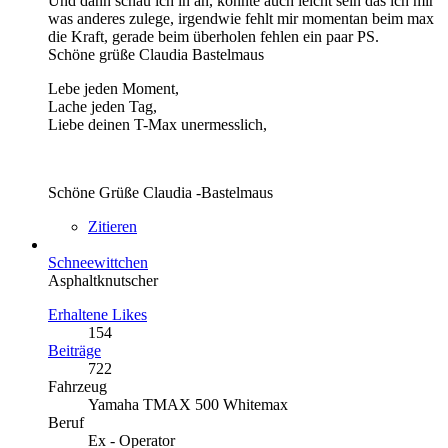
Und dann schau ich in an, könnte auch leicht sein das ich mir
was anderes zulege, irgendwie fehlt mir momentan beim max
die Kraft, gerade beim überholen fehlen ein paar PS.
Schöne grüße Claudia Bastelmaus
Lebe jeden Moment,
Lache jeden Tag,
Liebe deinen T-Max unermesslich,
Schöne Grüße Claudia -Bastelmaus
Zitieren
Schneewittchen
Asphaltknutscher
Erhaltene Likes
154
Beiträge
722
Fahrzeug
Yamaha TMAX 500 Whitemax
Beruf
Ex - Operator