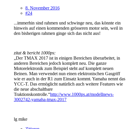
8. November 2016
#24
...immerhin sind rahmen und schwinge neu, das könnte ein
hinweis auf einen kommenden grösseren motor sein, weil in
den bisherigen rahmen ginge sich das nicht aus!
zitat & bericht 1000ps:
„Der TMAX 2017 ist in einigen Bereichen überarbeitet, in
anderen Bereichen jedoch komplett neu. Die ganze
Motorelektronik zum Beispiel steht auf komplett neuen
Beinen. Man verwendet nun einen elektronischen Gasgriff
wie er auch in der R1 zum Einsatz kommt. Yamaha nennt das
YCC-T. Das ermöglicht natürlich auch weitere Features wie
die neue abschaltbare
Traktionskontrolle.“
http://www.1000ps.at/modellnews-
3002742-yamaha-tmax-2017
lg mike
Zitieren