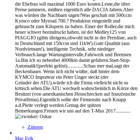
die Ehefrau soll maximal 1000 Euro kosten.Leute,die über
Preise jammern, müßten eigentlich alle DACIA fahren.Aber
was würden die Nachbarn sagen?Was geschah mit 500ccm
Kymco oder Myroad 700.? Produkion eingestellt und
gebraucht zum Kilopreis zu haben. Einer der Roller,die mich
heuer schwer beeindruckt haben, ist der Medley125 von
PIAGGIO (gibts übrigens,obwohl nicht in der Preisliste, auch
in Deutschland mit 150ccm und 11kW).Gute Qualität (aus
Nordvietnam!), intelligente Technik, sehr niedriger
Verbrauch.lange Wartungintervalle,Fahrwerk und Bremsen
1a.Bin ich so nebenbei 4000km damit gefahren.Start-Stop-
Automatik!(perfekt gelöst).............Schau mer mal,sagt der
Beckenbauer. Wenn iich nicht wüßte, daß hinter dem
KYMCO Importeur ein Peter Unger steckt (der
Gründer der ATU),würde ich die Firma vielleicht nicht so
kritisch sehen.Die ATU wechselt wahrscheinlich in Kürze den
Besitzer (von amerikanischen Heuschrecken auf französische
Privatfirma).Eigentlich sollte der Firmensitz nach Knapp
a.d.Pleite verlegt werden.Genug der spitzen
Bemerkungen.Freuen wir uns auf den T-Max 2017............
Oskar
Zitieren
Mac Erik