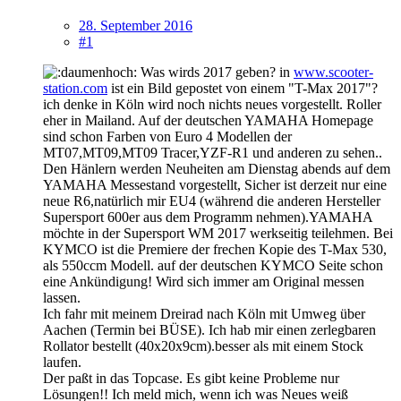
28. September 2016
#1
Was wirds 2017 geben? in
www.scooter-
station.com
ist ein Bild gepostet von einem "T-Max 2017"?
ich denke in Köln wird noch nichts neues vorgestellt. Roller
eher in Mailand. Auf der deutschen YAMAHA Homepage
sind schon Farben von Euro 4 Modellen der
MT07,MT09,MT09 Tracer,YZF-R1 und anderen zu sehen..
Den Hänlern werden Neuheiten am Dienstag abends auf dem
YAMAHA Messestand vorgestellt, Sicher ist derzeit nur eine
neue R6,natürlich mir EU4 (während die anderen Hersteller
Supersport 600er aus dem Programm nehmen).YAMAHA
möchte in der Supersport WM 2017 werkseitig teilehmen. Bei
KYMCO ist die Premiere der frechen Kopie des T-Max 530,
als 550ccm Modell. auf der deutschen KYMCO Seite schon
eine Ankündigung! Wird sich immer am Original messen
lassen.
Ich fahr mit meinem Dreirad nach Köln mit Umweg über
Aachen (Termin bei BÜSE). Ich hab mir einen zerlegbaren
Rollator bestellt (40x20x9cm).besser als mit einem Stock
laufen.
Der paßt in das Topcase. Es gibt keine Probleme nur
Lösungen!! Ich meld mich, wenn ich was Neues weiß