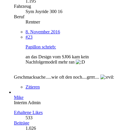
1.195
Fahrzeug
Sym Joyride 300 16
Beruf
Rentner
8. November 2016
#23
Papillon schrieb:
an das Design vom SJ06 kam kein
Nachfolgemodell mehr ran
Geschmacksache.....wie oft den noch....grrrr....
Zitieren
Mike
Interim Admin
Erhaltene Likes
533
Beiträge
1.026