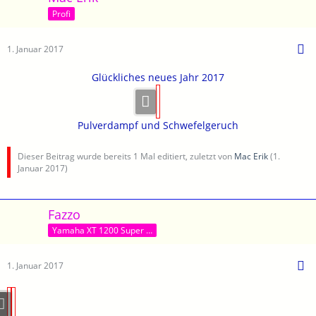
Profi
1. Januar 2017
Glückliches neues Jahr 2017
Pulverdampf und Schwefelgeruch
Dieser Beitrag wurde bereits 1 Mal editiert, zuletzt von
Mac Erik
(
1.
Januar 2017
)
Fazzo
Yamaha XT 1200 Super Tenere World Grosser MTB Haibike am Passo Nota Tremalso
1. Januar 2017