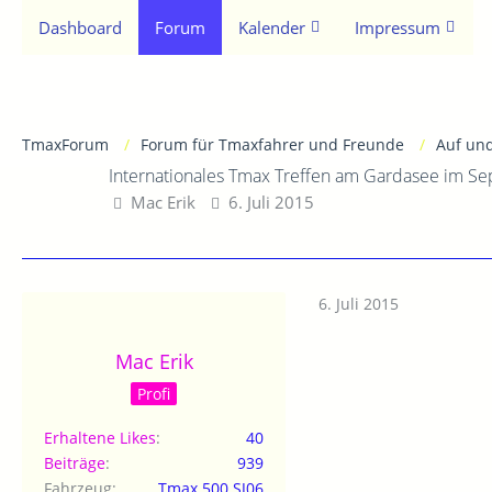
Dashboard
Forum
Kalender
Impressum
TmaxForum
Forum für Tmaxfahrer und Freunde
Auf un
Internationales Tmax Treffen am Gardasee im S
Mac Erik
6. Juli 2015
6. Juli 2015
Mac Erik
Profi
Erhaltene Likes
40
Beiträge
939
Fahrzeug
Tmax 500 SJ06