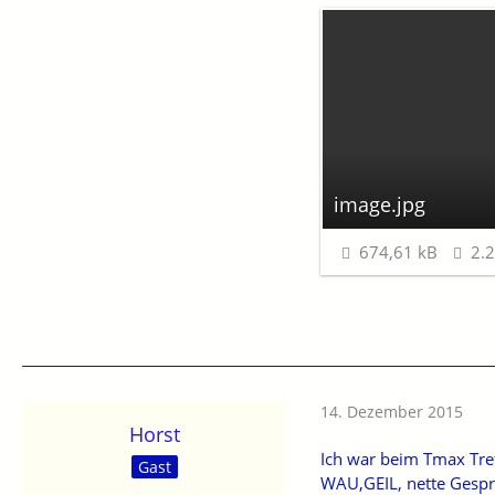
image.jpg
674,61 kB
2.2
14. Dezember 2015
Horst
Ich war beim Tmax Tre
Gast
WAU,GEIL, nette Gesprä