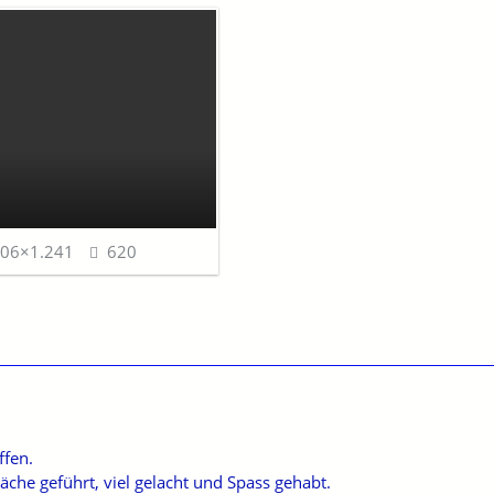
06×1.241
620
ffen.
che geführt, viel gelacht und Spass gehabt.