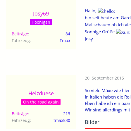
Hallo,
Josy69
bin seit heute am Gar
Hoonigan
Mal schauen ob ich vie
Sonnige Grüße
Beiträge
84
Josy
Fahrzeug
Tmax
20. September 2015
So viele Mäxe wie hier
Heizduese
In Italien haben die Ro
On the road again
Eben habe ich ein paar
Wir sind allerdings mit
Beiträge
213
Fahrzeug
tmax530
Bilder