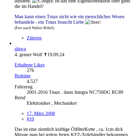
aussieht.
Ist das eine Eigenkostruktion oder gibts
die im Handel?
Man kann einen Tmax nicht wie ein menschliches Wesen
behandeln - ein Tmax braucht Liebe
(Frei nach Walter Röhrl)
Zitieren
shiwa
4. grauer Wolf ✝19.09.24
Erhaltene Likes
276
Beiträge
4.527
Fahrzeug
2001-2016 Tmax . dann Integra NC750DG RC89
Beruf
Elektroniker , Mechaniker
17. März 2008
#10
Das ist eine ziemlich kräftige ÖlfilterKette , ca. 1cm dick
Müsste man bei jedem freien KFZ-Teilehändler bekommen.