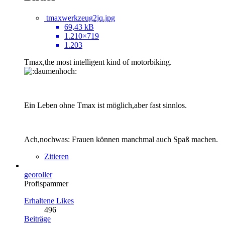
tmaxwerkzeug2jq.jpg
69,43 kB
1.210×719
1.203
Tmax,the most intelligent kind of motorbiking.
Ein Leben ohne Tmax ist möglich,aber fast sinnlos.
Ach,nochwas: Frauen können manchmal auch Spaß machen.
Zitieren
georoller
Profispammer
Erhaltene Likes
496
Beiträge