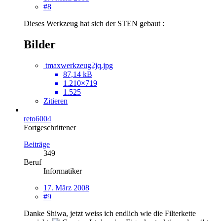
#8
Dieses Werkzeug hat sich der STEN gebaut :
Bilder
tmaxwerkzeug2jq.jpg
87,14 kB
1.210×719
1.525
Zitieren
reto6004
Fortgeschrittener
Beiträge
349
Beruf
Informatiker
17. März 2008
#9
Danke Shiwa, jetzt weiss ich endlich wie die Filterkette