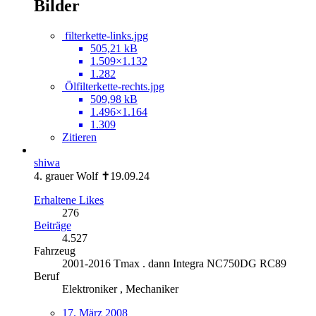
Bilder
filterkette-links.jpg
505,21 kB
1.509×1.132
1.282
Ölfilterkette-rechts.jpg
509,98 kB
1.496×1.164
1.309
Zitieren
shiwa
4. grauer Wolf ✝19.09.24
Erhaltene Likes
276
Beiträge
4.527
Fahrzeug
2001-2016 Tmax . dann Integra NC750DG RC89
Beruf
Elektroniker , Mechaniker
17. März 2008