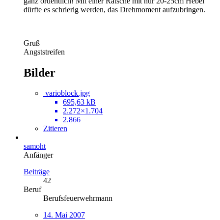
ganz ordentlich! Mit einer Ratsche mit nur 20-25cm Hebel
dürfte es schrierig werden, das Drehmoment aufzubringen.
Gruß
Angststreifen
Bilder
varioblock.jpg
695,63 kB
2.272×1.704
2.866
Zitieren
samoht
Anfänger
Beiträge
42
Beruf
Berufsfeuerwehrmann
14. Mai 2007