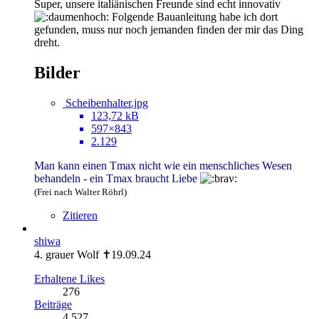
Super, unsere italiänischen Freunde sind echt innovativ
Folgende Bauanleitung habe ich dort
gefunden, muss nur noch jemanden finden der mir das Ding
dreht.
Bilder
Scheibenhalter.jpg
123,72 kB
597×843
2.129
Man kann einen Tmax nicht wie ein menschliches Wesen
behandeln - ein Tmax braucht Liebe
(Frei nach Walter Röhrl)
Zitieren
shiwa
4. grauer Wolf ✝19.09.24
Erhaltene Likes
276
Beiträge
4.527