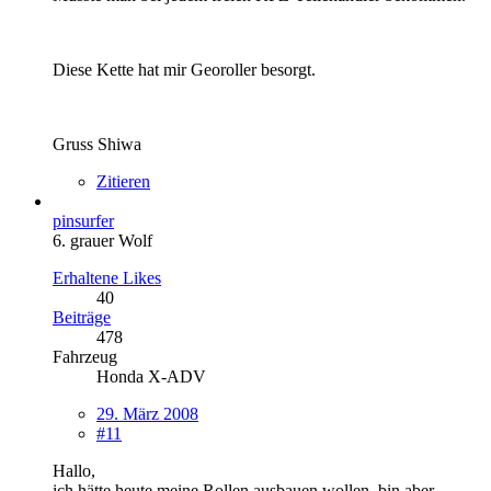
Diese Kette hat mir Georoller besorgt.
Gruss Shiwa
Zitieren
pinsurfer
6. grauer Wolf
Erhaltene Likes
40
Beiträge
478
Fahrzeug
Honda X-ADV
29. März 2008
#11
Hallo,
ich hätte heute meine Rollen ausbauen wollen, bin aber