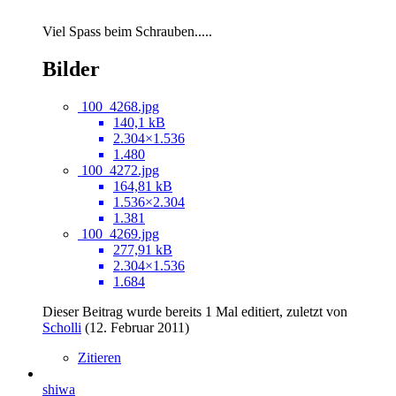
Viel Spass beim Schrauben.....
Bilder
100_4268.jpg
140,1 kB
2.304×1.536
1.480
100_4272.jpg
164,81 kB
1.536×2.304
1.381
100_4269.jpg
277,91 kB
2.304×1.536
1.684
Dieser Beitrag wurde bereits 1 Mal editiert, zuletzt von
Scholli
(
12. Februar 2011
)
Zitieren
shiwa