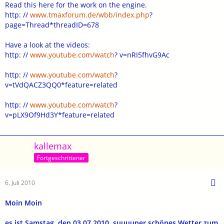
Read this here for the work on the engine.
http: //
www.tmaxforum.de/wbb/index.php
?
page=Thread*threadID=678
Have a look at the videos:
http: //
www.youtube.com/watch
? v=nRI5fhvG9Ac
http: //
www.youtube.com/watch
?
v=tVdQACZ3QQ0*feature=related
http: //
www.youtube.com/watch
?
v=pLX9Of9Hd3Y*feature=related
kallemax
Fortgeschrittener
6. Juli 2010
Moin Moin
es ist Samstag, den 03.07.2010, suuuuper schönes Wetter zum