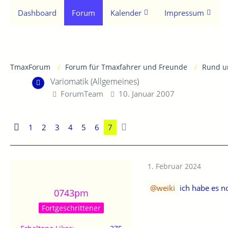
Dashboard
Forum
Kalender
Impressum
TmaxForum
Forum für Tmaxfahrer und Freunde
Rund u
Variomatik (Allgemeines)
ForumTeam
10. Januar 2007
1
2
3
4
5
6
7
1. Februar 2024
weiki
ich habe es no
0743pm
Fortgeschrittener