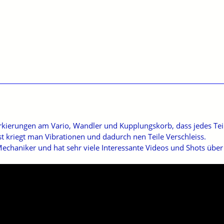
kierungen am Vario, Wandler und Kupplungskorb, dass jedes Teil 
kriegt man Vibrationen und dadurch nen Teile Verschleiss.
Mechaniker und hat sehr viele Interessante Videos und Shots über