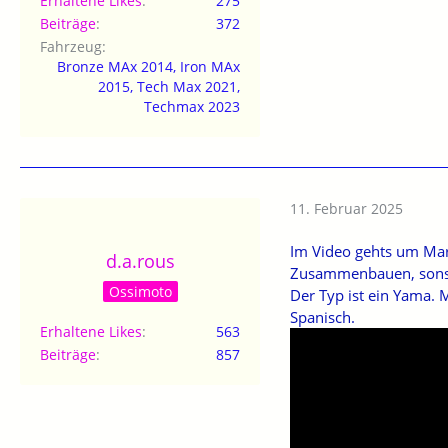
Erhaltene Likes
275
Beiträge
372
Fahrzeug
Bronze MAx 2014, Iron MAx
2015, Tech Max 2021,
Techmax 2023
11. Februar 2025
Im Video gehts um Mar
d.a.rous
Zusammenbauen, sonst 
Ossimoto
Der Typ ist ein Yama. 
Spanisch.
Erhaltene Likes
563
Beiträge
857