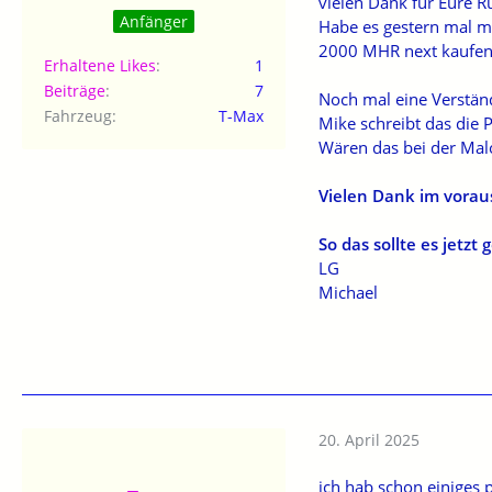
vielen Dank für Eure 
Anfänger
Habe es gestern mal mi
2000 MHR next kaufen. 
Erhaltene Likes
1
Beiträge
7
Noch mal eine Verständ
Fahrzeug
T-Max
Mike schreibt das die 
Wären das bei der Malo
Vielen Dank im voraus
So das sollte es jetz
LG
Michael
20. April 2025
ich hab schon einiges 