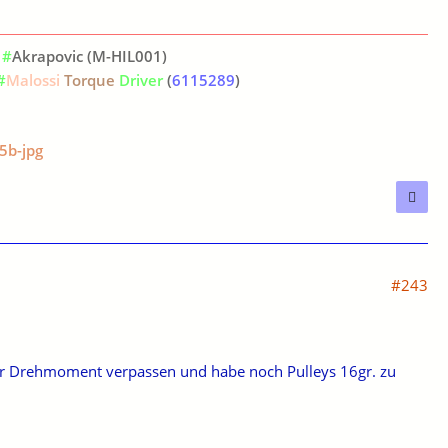
#
Akrapovic (M-HIL001)
#
Malossi
Torque
Driver
(
6115289
)
#243
ehr Drehmoment verpassen und habe noch Pulleys 16gr. zu