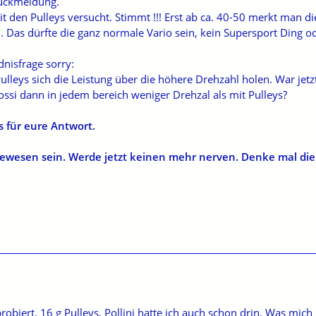
Rückmeldung.
t den Pulleys versucht. Stimmt !!! Erst ab ca. 40-50 merkt man d
Das dürfte die ganz normale Vario sein, kein Supersport Ding o
nisfrage sorry:
Pulleys sich die Leistung über die höhere Drehzahl holen. War je
ssi dann in jedem bereich weniger Drehzal als mit Pulleys?
 für eure Antwort.
t gewesen sein. Werde jetzt keinen mehr nerven. Denke mal di
probiert. 16 g Pulleys, Pollini hatte ich auch schon drin. Was mi