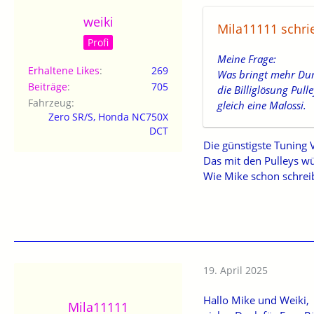
weiki
Mila11111 schri
Profi
Meine Frage:
Erhaltene Likes
269
Was bringt mehr Du
Beiträge
705
die Billiglösung Pull
Fahrzeug
gleich eine Malossi.
Zero SR/S, Honda NC750X
DCT
Die günstigste Tuning V
Das mit den Pulleys wü
Wie Mike schon schreib
19. April 2025
Hallo Mike und Weiki,
Mila11111