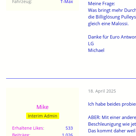
Fahrzeug
T-Max
Meine Frage:
Was bringt mehr Durc
die Billiglösung Pulley
gleich eine Malossi.
Danke für Euro Antwor
LG
Michael
18. April 2025
Ich habe beides probi
Mike
Interim Admin
ABER: Mit einer andere
Beschleunigung wie jetz
Erhaltene Likes
533
Das kommt daher weil e
Beiträge
1.026