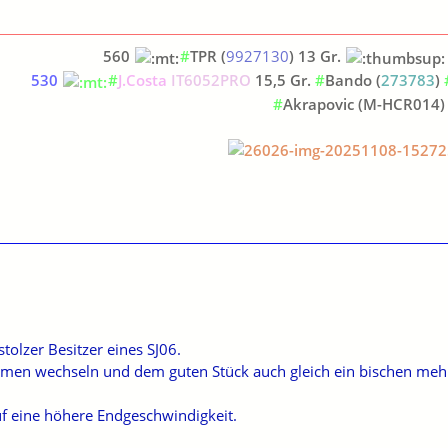
560
#
TPR (
9927130
) 13 Gr.
530
#
J.Costa
IT6052PRO
15,5 Gr.
#
Bando
(
273783
)
#
Akrapovic (M-HCR014)
stolzer Besitzer eines SJ06.
ilriemen wechseln und dem guten Stück auch gleich ein bischen m
uf eine höhere Endgeschwindigkeit.