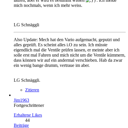
laufen, aber er wird es bestimmt wissen
) . Ich melde
mich nochmals, wenn ich mehr weiss.
LG Schnäggli
Also Update: Mech hat den Vario aufgemacht, geputzt und
alles geprüft. Es scheint alles i.O zu sein. Ich müsste
eigendlich mal die Ventile prüfen lassen, er meinte aber ich
solle erst mal Fahren und mich nicht um die Ventile kümmern,
dass können wir auf ein andermal verschieben. Hab da zwar
ein wenig bange drumm, vertraue im aber.
LG Schnäggli.
Zitieren
Jim1963
Fortgeschrittener
Erhaltene Likes
44
Beiträge