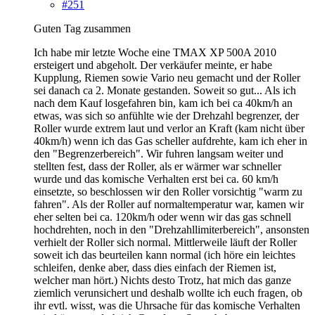
#251
Guten Tag zusammen
Ich habe mir letzte Woche eine TMAX XP 500A 2010
ersteigert und abgeholt. Der verkäufer meinte, er habe
Kupplung, Riemen sowie Vario neu gemacht und der Roller
sei danach ca 2. Monate gestanden. Soweit so gut... Als ich
nach dem Kauf losgefahren bin, kam ich bei ca 40km/h an
etwas, was sich so anfühlte wie der Drehzahl begrenzer, der
Roller wurde extrem laut und verlor an Kraft (kam nicht über
40km/h) wenn ich das Gas scheller aufdrehte, kam ich eher in
den "Begrenzerbereich". Wir fuhren langsam weiter und
stellten fest, dass der Roller, als er wärmer war schneller
wurde und das komische Verhalten erst bei ca. 60 km/h
einsetzte, so beschlossen wir den Roller vorsichtig "warm zu
fahren". Als der Roller auf normaltemperatur war, kamen wir
eher selten bei ca. 120km/h oder wenn wir das gas schnell
hochdrehten, noch in den "Drehzahllimiterbereich", ansonsten
verhielt der Roller sich normal. Mittlerweile läuft der Roller
soweit ich das beurteilen kann normal (ich höre ein leichtes
schleifen, denke aber, dass dies einfach der Riemen ist,
welcher man hört.) Nichts desto Trotz, hat mich das ganze
ziemlich verunsichert und deshalb wollte ich euch fragen, ob
ihr evtl. wisst, was die Uhrsache für das komische Verhalten