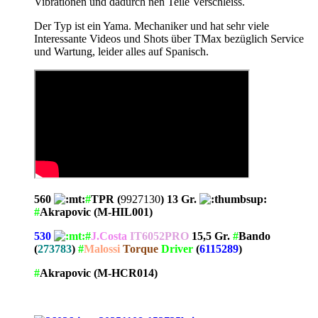
Vibrationen und dadurch nen Teile Verschleiss.
Der Typ ist ein Yama. Mechaniker und hat sehr viele
Interessante Videos und Shots über TMax bezüglich Service
und Wartung, leider alles auf Spanisch.
560
#
TPR (
9927130
) 13 Gr.
#
Akrapovic (M-HIL001)
530
#
J.Costa
IT6052PRO
15,5 Gr.
#
Bando
(
273783
)
#
Malossi
Torque
Driver
(
6115289
)
#
Akrapovic (M-HCR014)