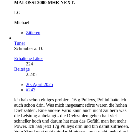
MALOSSI 2000 MHR NEXT.
LG
Michael
Zitieren
Tuner
Schrauber a. D.
Erhaltene Likes
224
Beiträge
2.235
20. April 2025
#247
ich hab schon einiges probiert. 16 g Pulleys, Pollini hatte ich
auch schon drin. Was mich insgesamt störte waren die hohen
Drehzahlen. Eine andere Vario kann auch nicht zaubern was
die Leistung anbelangt - die Drehzahlen gehen halt viel
schneller hoch und darum hat man das Gefühl man hat mehr
Power. Ich hab jetzt 17g Pulleys drin und bin damit zufrieden.
Vom Stand weg geht mir das Hinterrad zwar nicht mehr durch