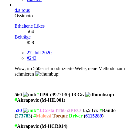
d.a.rous
Ossimoto
Erhaltene Likes
564
Beiträge
858
27. Juli 2020
#243
Wow, im 560er ist modifizierte Welle, neue Methode zum
schmieren
560
#
TPR (
9927130
) 13 Gr.
#
Akrapovic (M-HIL001)
530
#
J.Costa
IT6052PRO
15,5 Gr.
#
Bando
(
273783
)
#
Malossi
Torque
Driver
(
6115289
)
#
Akrapovic (M-HCR014)