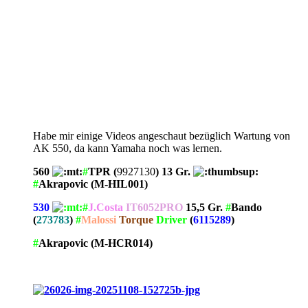
Habe mir einige Videos angeschaut bezüglich Wartung von
AK 550, da kann Yamaha noch was lernen.
560
#
TPR (
9927130
) 13 Gr.
#
Akrapovic (M-HIL001)
530
#
J.Costa
IT6052PRO
15,5 Gr.
#
Bando
(
273783
)
#
Malossi
Torque
Driver
(
6115289
)
#
Akrapovic (M-HCR014)