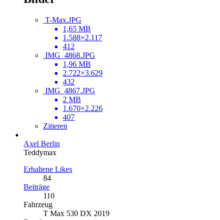
T-Max.JPG
1,65 MB
1.588×2.117
412
IMG_4868.JPG
1,96 MB
2.722×3.629
432
IMG_4867.JPG
2 MB
1.670×2.226
407
Zitieren
Axel Berlin
Teddymax
Erhaltene Likes
84
Beiträge
110
Fahrzeug
T Max 530 DX 2019