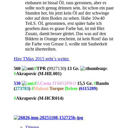
einbauen ist bissal ÖL raus geronnen, aber es
sollte noch genug drinnen sein. Ist schon ein paar
Stunden her, bis jetzt kein Öl auf der schwinge
oder auf dem Boden zu sehen. Habe 10w40
Teil.S. ÖL genommen, erst später habe ich
gesehen dass es graue Farbe hat, ist mit Blei
Zusatz, damit besser gleitet. Das was auf den
Bildern in Orange erscheint, ist kein Rost! das ist
die Farbe von Grease J, wollte mit Sauberkeit
nicht übertreiben.
Hier
TMax 2015
geht´s weiter
.
560
#
TPR (
9927130
) 13 Gr.
#
Akrapovic (M-HIL001)
530
#
J.Costa
IT6052PRO
15,5 Gr.
#
Bando
(
273783
)
#
Malossi
Torque
Driver
(
6115289
)
#
Akrapovic (M-HCR014)
Zitieren