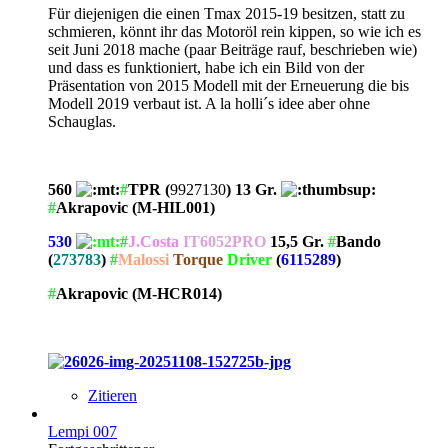
Für diejenigen die einen Tmax 2015-19 besitzen, statt zu
schmieren, könnt ihr das Motoröl rein kippen, so wie ich es
seit Juni 2018 mache (paar Beiträge rauf, beschrieben wie)
und dass es funktioniert, habe ich ein Bild von der
Präsentation von 2015 Modell mit der Erneuerung die bis
Modell 2019 verbaut ist. A la holli´s idee aber ohne
Schauglas.
560
#
TPR (
9927130
) 13 Gr.
#
Akrapovic (M-HIL001)
530
#
J.Costa
IT6052PRO
15,5 Gr.
#
Bando
(
273783
)
#
Malossi
Torque
Driver
(
6115289
)
#
Akrapovic (M-HCR014)
Zitieren
Lempi 007