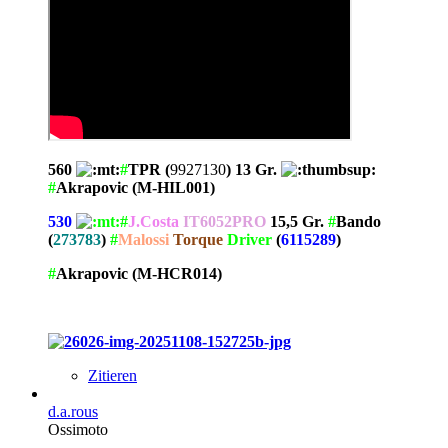
560
#
TPR (
9927130
) 13 Gr.
#
Akrapovic (M-HIL001)
530
#
J.Costa
IT6052PRO
15,5 Gr.
#
Bando
(
273783
)
#
Malossi
Torque
Driver
(
6115289
)
#
Akrapovic (M-HCR014)
Zitieren
d.a.rous
Ossimoto