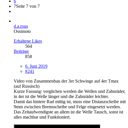
6
7
Seite 7 von 7
d.a.rous
Ossimoto
Erhaltene Likes
564
Beiträge
858
6. Juni 2019
#241
Video von Zusammenbau der 3er Schwinge auf 4er Tmax
(auf Russisch)
Kurze Fassung: verglichen werden die Wellen und Zahnräder,
in 4er ist die Welle länger und die Zahnräder leichter.
Damit das hintere Rad mittig ist, muss eine Distanzscheibe mit
9mm zwischen Bremsscheibe und Felge eingesetzt werden.
Das Zeitaufwendigste an allem ist die Welle Tausch, sonst ist
alles machbar und Funktioniert.