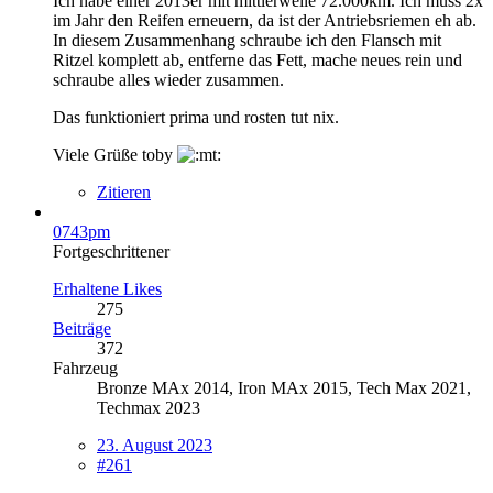
Ich habe einer 2013er mit mittlerweile 72.000km. Ich muss 2x
im Jahr den Reifen erneuern, da ist der Antriebsriemen eh ab.
In diesem Zusammenhang schraube ich den Flansch mit
Ritzel komplett ab, entferne das Fett, mache neues rein und
schraube alles wieder zusammen.
Das funktioniert prima und rosten tut nix.
Viele Grüße toby
Zitieren
0743pm
Fortgeschrittener
Erhaltene Likes
275
Beiträge
372
Fahrzeug
Bronze MAx 2014, Iron MAx 2015, Tech Max 2021,
Techmax 2023
23. August 2023
#261