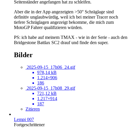
Seitenständer angefangen hat zu schleifen.
Aber die in der App angezeigten >50° Schräglage sind
definitiv unglaubwürdig, weil ich bei meiner Tracer noch
tiefere Schräglagen angezeigt bekomme, die mich zum
MotoGP Fahrer qualifizieren würden.
PS: ich habe auf meinem TMAX - wie in der Serie - auch den
Bridgestone Battlax SC2 drauf und finde den super.
Bilder
2025-09-15_17h06_24.gif
978,14 kB
1.214×906
186
2025-09-15_17h08_29.gif
721,12 kB
1.217×914
187
Zitieren
Lempi 007
Fortgeschrittener