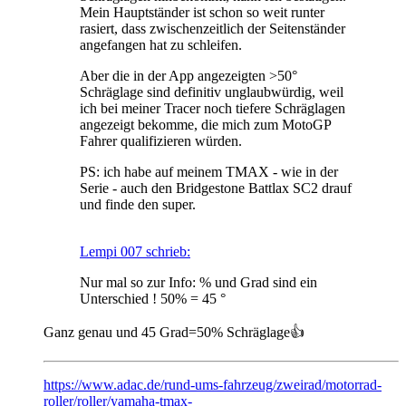
Mein Hauptständer ist schon so weit runter
rasiert, dass zwischenzeitlich der Seitenständer
angefangen hat zu schleifen.
Aber die in der App angezeigten >50°
Schräglage sind definitiv unglaubwürdig, weil
ich bei meiner Tracer noch tiefere Schräglagen
angezeigt bekomme, die mich zum MotoGP
Fahrer qualifizieren würden.
PS: ich habe auf meinem TMAX - wie in der
Serie - auch den Bridgestone Battlax SC2 drauf
und finde den super.
Lempi 007 schrieb:
Nur mal so zur Info: % und Grad sind ein
Unterschied ! 50% = 45 °
Ganz genau und 45 Grad=50% Schräglage👍
https://www.adac.de/rund-ums-fahrzeug/zweirad/motorrad-
roller/roller/yamaha-tmax-