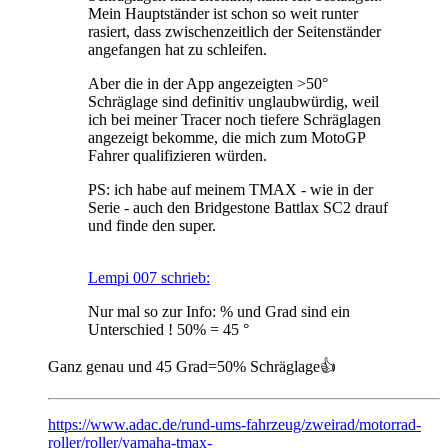
Mein Hauptständer ist schon so weit runter
rasiert, dass zwischenzeitlich der Seitenständer
angefangen hat zu schleifen.
Aber die in der App angezeigten >50°
Schräglage sind definitiv unglaubwürdig, weil
ich bei meiner Tracer noch tiefere Schräglagen
angezeigt bekomme, die mich zum MotoGP
Fahrer qualifizieren würden.
PS: ich habe auf meinem TMAX - wie in der
Serie - auch den Bridgestone Battlax SC2 drauf
und finde den super.
Lempi 007 schrieb:
Nur mal so zur Info: % und Grad sind ein
Unterschied ! 50% = 45 °
Ganz genau und 45 Grad=50% Schräglage👍
https://www.adac.de/rund-ums-fahrzeug/zweirad/motorrad-
roller/roller/yamaha-tmax-