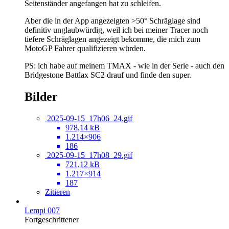
Seitenständer angefangen hat zu schleifen.
Aber die in der App angezeigten >50° Schräglage sind
definitiv unglaubwürdig, weil ich bei meiner Tracer noch
tiefere Schräglagen angezeigt bekomme, die mich zum
MotoGP Fahrer qualifizieren würden.
PS: ich habe auf meinem TMAX - wie in der Serie - auch den
Bridgestone Battlax SC2 drauf und finde den super.
Bilder
2025-09-15_17h06_24.gif
978,14 kB
1.214×906
186
2025-09-15_17h08_29.gif
721,12 kB
1.217×914
187
Zitieren
Lempi 007
Fortgeschrittener