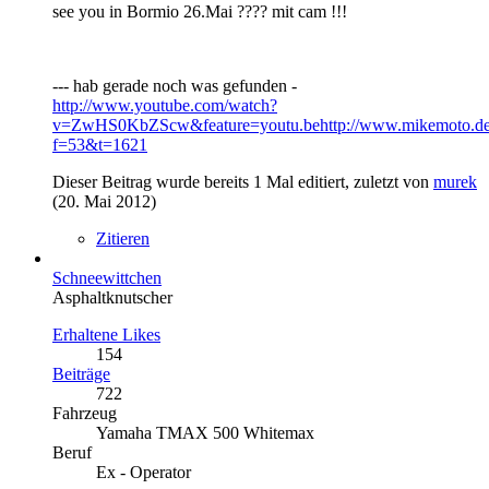
see you in Bormio 26.Mai ???? mit cam !!!
--- hab gerade noch was gefunden -
http://www.youtube.com/watch?
v=ZwHS0KbZScw&feature=youtu.be
http://www.mikemoto.d
f=53&t=1621
Dieser Beitrag wurde bereits 1 Mal editiert, zuletzt von
murek
(
20. Mai 2012
)
Zitieren
Schneewittchen
Asphaltknutscher
Erhaltene Likes
154
Beiträge
722
Fahrzeug
Yamaha TMAX 500 Whitemax
Beruf
Ex - Operator