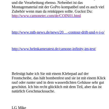
und die Verarbeitung ebenso. Nebenbei ist das
Montagematerial mit der GoPro kompatibel und es auch viel
Zubehör wenn man da reinkippen sollte. Guckst Du:
http://www.camonetec.com/de/COIN01.html
http://www.mtb-news.de/news/20…-contour-drift-und-v-i-o/
http://www.helmkameratest.de/camone-infinity-im-test/
Befestigt habe ich Sie mit einem Klebepad auf der
Frontscheibe, das hält bombenfest und sie ist mit einem Klick
rauf oder runter und in dem wasserdichten Gehäuse sehr gut
geschützt. Ich bin recht glücklich mit dem Teil, aber das ist
natürlich Geschmackssache.
LG Mike