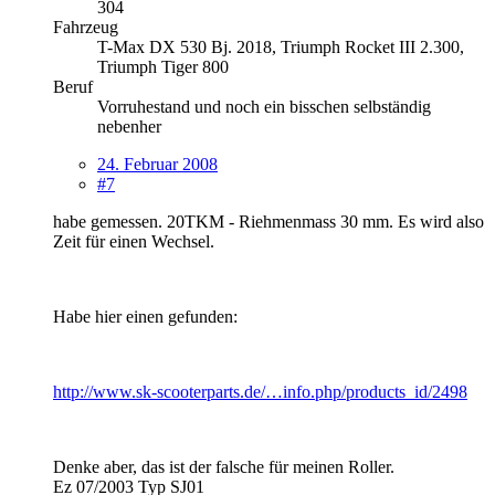
304
Fahrzeug
T-Max DX 530 Bj. 2018, Triumph Rocket III 2.300,
Triumph Tiger 800
Beruf
Vorruhestand und noch ein bisschen selbständig
nebenher
24. Februar 2008
#7
habe gemessen. 20TKM - Riehmenmass 30 mm. Es wird also
Zeit für einen Wechsel.
Habe hier einen gefunden:
http://www.sk-scooterparts.de/…info.php/products_id/2498
Denke aber, das ist der falsche für meinen Roller.
Ez 07/2003 Typ SJ01