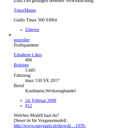
Zum Ziel gelangen bedeutet Verwirklichung
TmaxMania
Giallo Tmax 500 SJ064
Zitieren
georoller
Profispammer
Erhaltene Likes
496
Beiträge
5.685
Fahrzeug
tmax 530 SX 2017
Beruf
Kaufmann,Werkzeughandel
24. Februar 2008
#12
Welches Modell hast du?
Dieser ist für Vergasermodell :
http://www.easyparts.nl/showdr…1959-