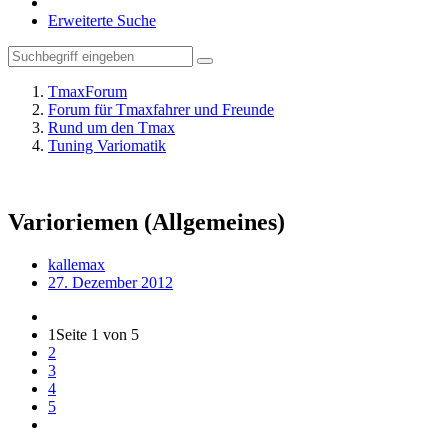
Erweiterte Suche
TmaxForum
Forum für Tmaxfahrer und Freunde
Rund um den Tmax
Tuning Variomatik
Varioriemen (Allgemeines)
kallemax
27. Dezember 2012
1
Seite 1 von 5
2
3
4
5