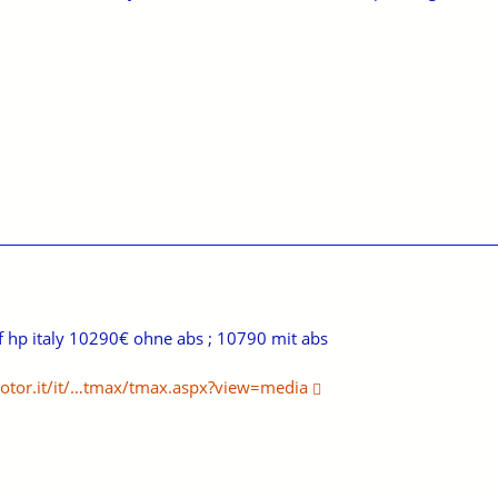
f hp italy 10290€ ohne abs ; 10790 mit abs
tor.it/it/…tmax/tmax.aspx?view=media