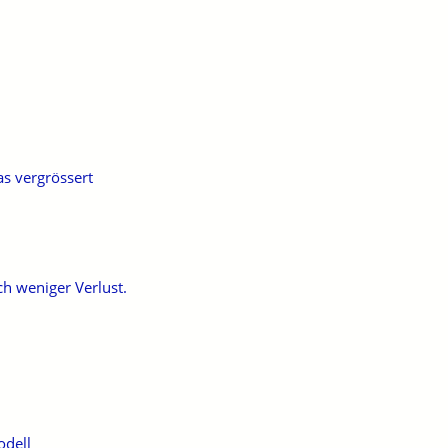
as vergrössert
h weniger Verlust.
odell