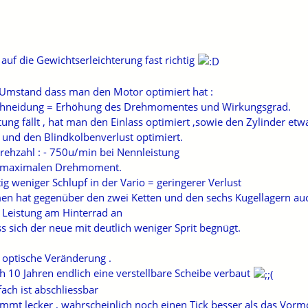
auf die Gewichtserleichterung fast richtig
r Umstand dass man den Motor optimiert hat :
schneidung = Erhöhung des Drehmomentes und Wirkungsgrad.
tung fällt , hat man den Einlass optimiert ,sowie den Zylinder etw
 und den Blindkolbenverlust optimiert.
rehzahl : - 750u/min bei Nennleistung
 maximalen Drehmoment.
ig weniger Schlupf in der Vario = geringerer Verlust
en hat gegenüber den zwei Ketten und den sechs Kugellagern auc
eistung am Hinterrad an
s sich der neue mit deutlich weniger Sprit begnügt.
e optische Veränderung .
 10 Jahren endlich eine verstellbare Scheibe verbaut
ch ist abschliessbar
timmt lecker , wahrscheinlich noch einen Tick besser als das Vorm