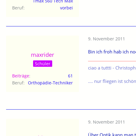
Tmax 560 Tech Max
Beruf
vorbei
9. November 2011
Bin ich froh hab ich no
maxrider
Schüler
ciao a tuttti - Christoph
Beiträge
61
.... nur fliegen ist schö
Beruf
Orthopädie-Techniker
9. November 2011
Über Optik kann man tref