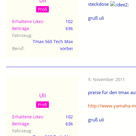
Uli
steckdose
Profi
gruß uli
Erhaltene Likes
102
Beiträge
636
Fahrzeug
Tmax 560 Tech Max
Beruf
vorbei
9. November 2011
preise für den tmax au
Uli
Profi
http://www.yamaha-mo
Erhaltene Likes
102
gruß uli
Beiträge
636
Fahrzeug