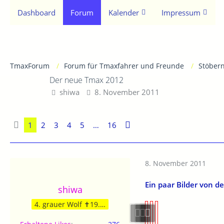
Dashboard
Forum
Kalender
Impressum
TmaxForum
Forum für Tmaxfahrer und Freunde
Stöber
Der neue Tmax 2012
shiwa
8. November 2011
1
2
3
4
5
…
16
8. November 2011
Ein paar Bilder von d
shiwa
4. grauer Wolf ✝19.09.24