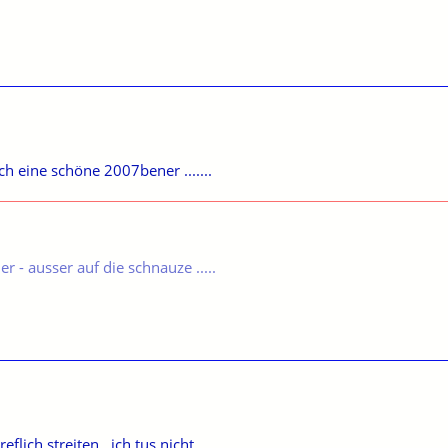
ch eine schöne 2007bener .......
ner - ausser auf die schnauze .....
lich streiten , ich tus nicht .