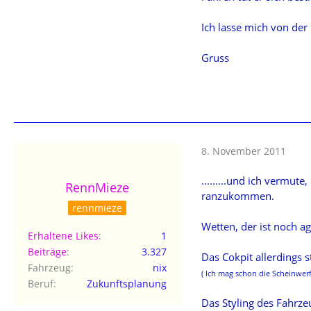
Ich lasse mich von der
Gruss
8. November 2011
.........und ich vermu
RennMieze
ranzukommen.
rennmieze
Wetten, der ist noch a
Erhaltene Likes
1
Beiträge
3.327
Das Cokpit allerdings 
Fahrzeug
nix
( Ich mag schon die Scheinwerfer
Beruf
Zukunftsplanung
Das Styling des Fahrze