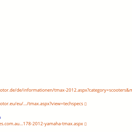
otor.de/de/informationen/tmax-2012.aspx?category=scooters
tor.eu/eu/…/tmax.aspx?view=techspecs
n
les.com.au…178-2012-yamaha-tmax.aspx