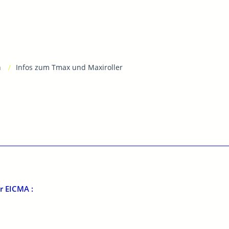
n
Infos zum Tmax und Maxiroller
er EICMA :