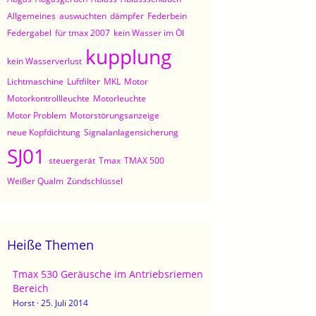
Allgemeines
auswuchten
dämpfer
Federbein
Federgabel
für tmax 2007
kein Wasser im Öl
kupplung
kein Wasserverlust
Lichtmaschine
Luftfilter
MKL
Motor
Motorkontrollleuchte
Motorleuchte
Motor Problem
Motorstörungsanzeige
neue Kopfdichtung
Signalanlagensicherung
SJ01
steuergerät
Tmax
TMAX 500
Weißer Qualm
Zündschlüssel
Heiße Themen
Tmax 530 Geräusche im Antriebsriemen
Bereich
Horst
25. Juli 2014