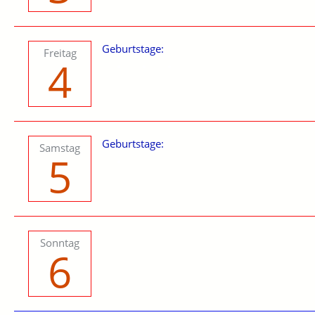
Geburtstage:
Freitag
4
Geburtstage:
Samstag
5
Sonntag
6