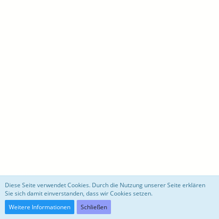
motoblog
Diese Seite verwendet Cookies. Durch die Nutzung unserer Seite erklären
Sie sich damit einverstanden, dass wir Cookies setzen.
Community-Software:
WoltLab Suite™ 3.0.27
Weitere Informationen
Schließen