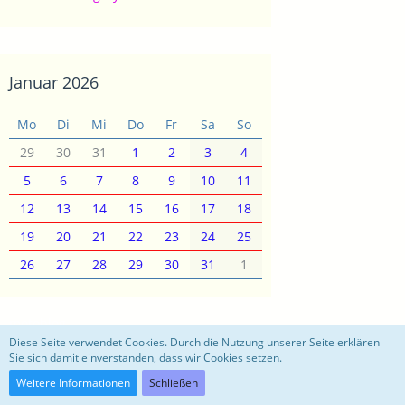
Januar 2026
Mo
Di
Mi
Do
Fr
Sa
So
29
30
31
1
2
3
4
5
6
7
8
9
10
11
12
13
14
15
16
17
18
19
20
21
22
23
24
25
26
27
28
29
30
31
1
motoblog
Diese Seite verwendet Cookies. Durch die Nutzung unserer Seite erklären
Sie sich damit einverstanden, dass wir Cookies setzen.
Community-Software:
WoltLab Suite™ 3.0.27
Weitere Informationen
Schließen