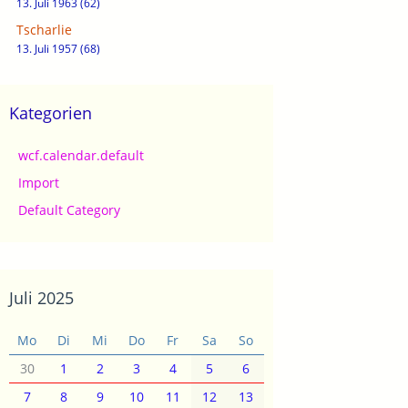
13. Juli 1963 (62)
Tscharlie
13. Juli 1957 (68)
Kategorien
wcf.calendar.default
Import
Default Category
Juli 2025
Mo
Di
Mi
Do
Fr
Sa
So
30
1
2
3
4
5
6
7
8
9
10
11
12
13