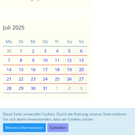
Juli 2025
Mo
Di
Mi
Do
Fr
Sa
So
30
1
2
3
4
5
6
7
8
9
10
11
12
13
14
15
16
17
18
19
20
21
22
23
24
25
26
27
28
29
30
31
1
2
3
motoblog
Diese Seite verwendet Cookies. Durch die Nutzung unserer Seite erklären
Sie sich damit einverstanden, dass wir Cookies setzen.
Community-Software:
WoltLab Suite™ 3.0.27
Weitere Informationen
Schließen