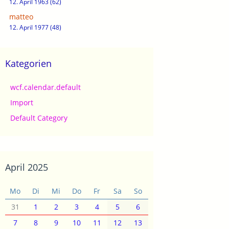
12. April 1963 (62)
matteo
12. April 1977 (48)
Kategorien
wcf.calendar.default
Import
Default Category
April 2025
Mo
Di
Mi
Do
Fr
Sa
So
31
1
2
3
4
5
6
7
8
9
10
11
12
13