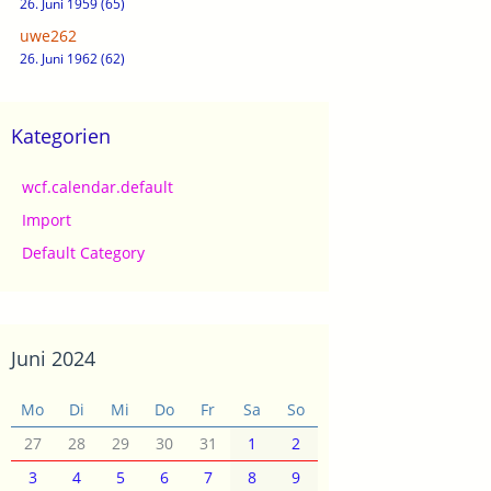
26. Juni 1959 (65)
uwe262
26. Juni 1962 (62)
Kategorien
wcf.calendar.default
Import
Default Category
Juni 2024
Mo
Di
Mi
Do
Fr
Sa
So
27
28
29
30
31
1
2
3
4
5
6
7
8
9