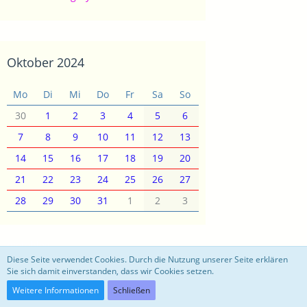
Oktober 2024
Mo
Di
Mi
Do
Fr
Sa
So
30
1
2
3
4
5
6
7
8
9
10
11
12
13
14
15
16
17
18
19
20
21
22
23
24
25
26
27
28
29
30
31
1
2
3
motoblog
Diese Seite verwendet Cookies. Durch die Nutzung unserer Seite erklären
Sie sich damit einverstanden, dass wir Cookies setzen.
Community-Software:
WoltLab Suite™ 3.0.27
Weitere Informationen
Schließen